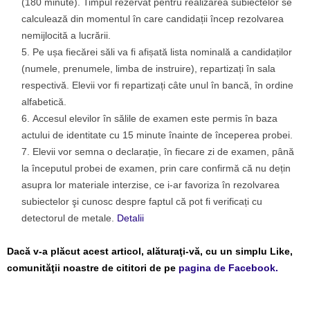
(180 minute). Timpul rezervat pentru realizarea subiectelor se
calculează din momentul în care candidații încep rezolvarea
nemijlocită a lucrării.
Pe ușa fiecărei săli va fi afișată lista nominală a candidaților
(numele, prenumele, limba de instruire), repartizați în sala
respectivă. Elevii vor fi repartizați câte unul în bancă, în ordine
alfabetică.
Accesul elevilor în sălile de examen este permis în baza
actului de identitate cu 15 minute înainte de începerea probei.
Elevii vor semna o declarație, în fiecare zi de examen, până
la începutul probei de examen, prin care confirmă că nu dețin
asupra lor materiale interzise, ce i-ar favoriza în rezolvarea
subiectelor şi cunosc despre faptul că pot fi verificați cu
detectorul de metale.
Detalii
Dacă v-a plăcut acest articol, alăturaţi-vă, cu un simplu Like,
comunităţii noastre de cititori de pe
pagina de Facebook.