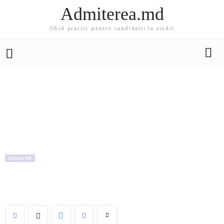
Admiterea.md
Ghid practic pentru candidatii la studii
EDUCATIE
Ce trebuie sa stii despre bacalaureatul din
acest an