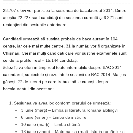
28.707 elevi vor participa la sesiunea de bacalaureat 2014. Dintre
aceștia 22.227 sunt candidați din sesiunea curentă și 6.221 sunt
restanțieri din sesiunile anterioare.
Candidații urmează să susțină probele de bacalaureat în 104
centre, iar cele mai multe centre, 31 la număr, vor fi organizate în
Chișinău. Cei mai mulți candidați care vor susține examenele sunt
cei de la profilul real – 15.144 candidați.
#diez îți va oferi în timp real toate informațiile despre BAC 2014 –
calendarul, subiectele și rezultatele sesiunii de BAC 2014. Mai jos
găsești 27 de lucruri pe care trebuie să le cunoști despre
bacalaureatul din acest an:
Sesiunea va avea loc conform orarului ce urmează:
3 iunie (marți) – Limba și literatura română alolingvi
6 iunie (vineri) – Limba de instruire
10 iunie (marți) – Limba străină
13 iunie (vineri) – Matematica (real), Istoria românilor și