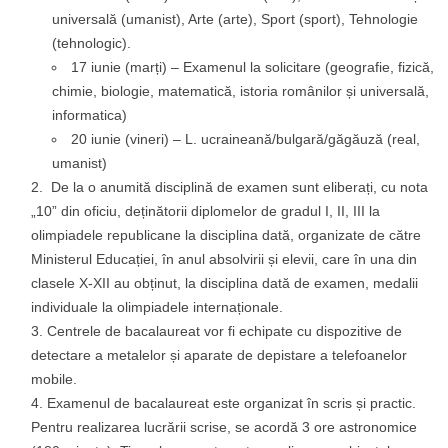
universală (umanist), Arte (arte), Sport (sport), Tehnologie
(tehnologic).
17 iunie (marți) – Examenul la solicitare (geografie, fizică,
chimie, biologie, matematică, istoria românilor și universală,
informatica)
20 iunie (vineri) – L. ucraineană/bulgară/găgăuză (real,
umanist)
De la o anumită disciplină de examen sunt eliberați, cu nota
„10” din oficiu, deținătorii diplomelor de gradul I, II, III la
olimpiadele republicane la disciplina dată, organizate de către
Ministerul Educației, în anul absolvirii și elevii, care în una din
clasele X-XII au obținut, la disciplina dată de examen, medalii
individuale la olimpiadele internaționale.
Centrele de bacalaureat vor fi echipate cu dispozitive de
detectare a metalelor și aparate de depistare a telefoanelor
mobile.
Examenul de bacalaureat este organizat în scris și practic.
Pentru realizarea lucrării scrise, se acordă 3 ore astronomice