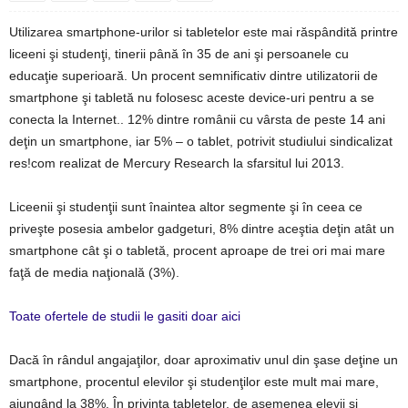
Utilizarea smartphone-urilor si tabletelor este mai răspândită printre
liceeni şi studenţi, tinerii până în 35 de ani şi persoanele cu
educaţie superioară. Un procent semnificativ dintre utilizatorii de
smartphone şi tabletă nu folosesc aceste device-uri pentru a se
conecta la Internet.. 12% dintre românii cu vârsta de peste 14 ani
deţin un smartphone, iar 5% – o tablet, potrivit studiului sindicalizat
res!com realizat de Mercury Research la sfarsitul lui 2013.
Liceenii şi studenţii sunt înaintea altor segmente şi în ceea ce
priveşte posesia ambelor gadgeturi, 8% dintre aceştia deţin atât un
smartphone cât şi o tabletă, procent aproape de trei ori mai mare
faţă de media naţională (3%).
Toate ofertele de studii le gasiti doar aici
Dacă în rândul angajaţilor, doar aproximativ unul din şase deţine un
smartphone, procentul elevilor şi studenţilor este mult mai mare,
ajungând la 38%. În privinţa tabletelor, de asemenea elevii şi