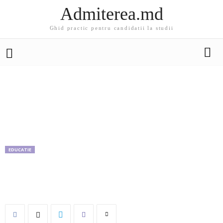
Admiterea.md
Ghid practic pentru candidatii la studii
EDUCATIE
Cei mai in pas cu tehnologia sunt liceenii si
studentii