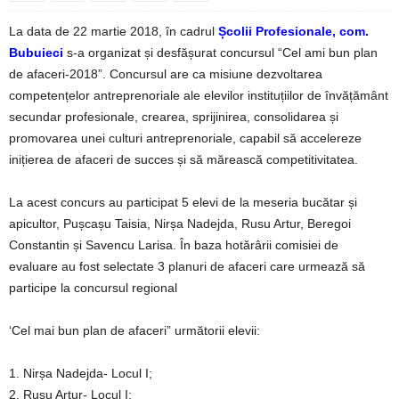
La data de 22 martie 2018, în cadrul
Școlii Profesionale, com.
Bubuieci
s-a organizat și desfășurat concursul “Cel ami bun plan
de afaceri-2018”. Concursul are ca misiune dezvoltarea
competențelor antreprenoriale ale elevilor instituțiilor de învățământ
secundar profesionale, crearea, sprijinirea, consolidarea și
promovarea unei culturi antreprenoriale, capabil să accelereze
inițierea de afaceri de succes și să mărească competitivitatea.
La acest concurs au participat 5 elev
i de la meseria bucătar și
apicultor, Pușcașu Taisia, Nirșa Nadejda, Rusu Artur, Beregoi
Constantin și Savencu Larisa. În baza hotărârii comisiei de
evaluare au fost selectate 3 planuri de afaceri care urmează să
participe la concursul regional
‘Cel mai bun plan de afaceri” următorii elevii:
1. Nirșa Nadejda- Locul I;
2. Rusu Artur- Locul I;