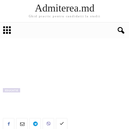
Admiterea.md
Ghid practic pentru candidatii la studii
EDUCATIE
Cel ami bun plan de afaceri din Scola
Profesionaladin Bubuieci