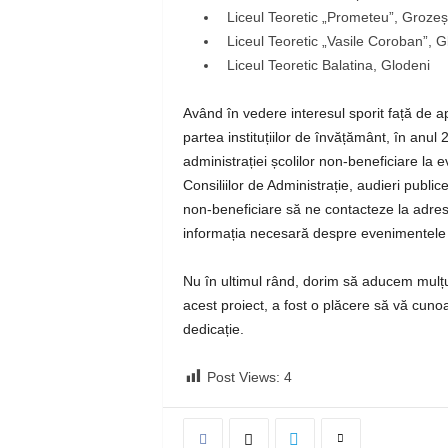
Liceul Teoretic „Prometeu”, Grozeșt
Liceul Teoretic „Vasile Coroban”, G
Liceul Teoretic Balatina, Glodeni
Având în vedere interesul sporit față de a
partea instituțiilor de învățământ, în anul
administrației școlilor non-beneficiare la e
Consiliilor de Administrație, audieri publice
non-beneficiare să ne contacteze la adre
informația necesară despre evenimentele ca
Nu în ultimul rând, dorim să aducem mulțumi
acest proiect, a fost o plăcere să vă cunoa
dedicație.
Post Views:
4