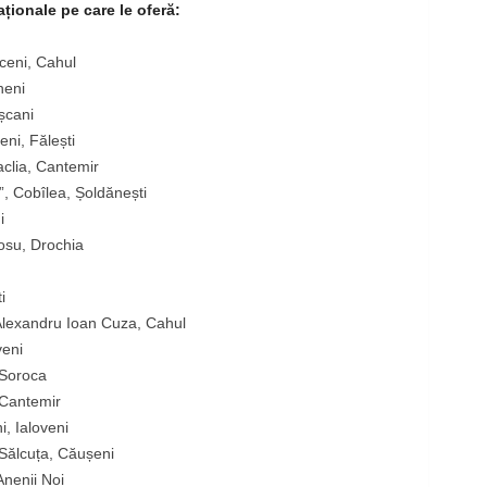
aționale pe care le oferă:
ceni, Cahul
heni
șcani
ni, Fălești
clia, Cantemir
, Cobîlea, Șoldănești
i
osu, Drochia
i
 Alexandru Ioan Cuza, Cahul
veni
 Soroca
 Cantemir
i, Ialoveni
 Sălcuța, Căușeni
Anenii Noi