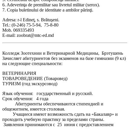
6. Adeverinţa de premilitar sau livretul militar (xerox).
7. Copia buletinului de identitate a ambilor părinţi.
Adresa: r-l Edineţ, s. Brătuşeni.
Tel.: (0-246) 75-5-94, 75-8-80
Mob. 069335493
E-mail: zoobrat@mtc-ed.md
Колледж Зоотехнии и Ветеринарной Медицины, Брэтушень
Зачисляет абитуриентов без экзаменов на базе гимназии (9 кл)
на следующие специальности:
ВЕТЕРИНАРИЯ
ТОВАРОВЕДЕНИЕ (Товаровед)
ТУРИЗМ (гид экскурсовод)
Язык обучения: государственный и русский.
Срок обучения: 4 года
Абитуриенты обеспечиваются стипендией и
общежитием, имеется столовая.
Учащиеся имеют возможность сдать на «Бакалавр» и
проходить учебную практику за пределами страны.
Заявления принимаются с 25 июня с предоставлением