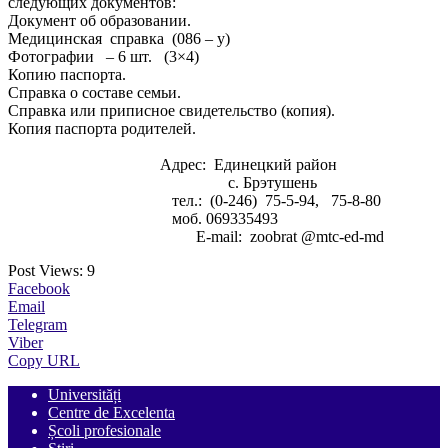
следующих документов:
Документ об образовании.
Медицинская справка (086 – у)
Фотографии – 6 шт. (3×4)
Копию паспорта.
Справка о составе семьи.
Справка или приписное свидетельство (копия).
Копия паспорта родителей.
Адрес: Единецкий район
с. Брэтушень
тел.: (0-246) 75-5-94, 75-8-80
моб. 069335493
Е-mail: zoobrat @mtc-ed-md
Post Views:
9
Facebook
Email
Telegram
Viber
Copy URL
Universități
Centre de Excelenta
Școli profesionale