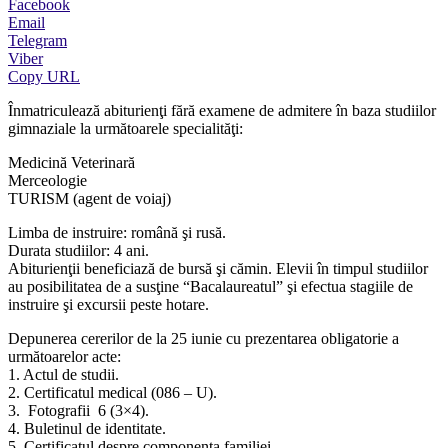
Facebook
Email
Telegram
Viber
Copy URL
Înmatriculează abiturienţi fără examene de admitere în baza studiilor
gimnaziale la următoarele specialităţi:
Medicină Veterinară
Merceologie
TURISM (agent de voiaj)
Limba de instruire: română şi rusă.
Durata studiilor: 4 ani.
Abiturienţii beneficiază de bursă şi cămin. Elevii în timpul studiilor
au posibilitatea de a susţine “Bacalaureatul” şi efectua stagiile de
instruire şi excursii peste hotare.
Depunerea cererilor de la 25 iunie cu prezentarea obligatorie a
următoarelor acte:
1. Actul de studii.
2. Certificatul medical (086 – U).
3. Fotografii 6 (3×4).
4. Buletinul de identitate.
5. Certificatul despre componenţa familiei.