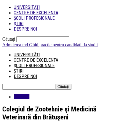
UNIVERSITĂȚI
CENTRE DE EXCELENTA
ȘCOLI PROFESIONALE
ȘTIRI
DESPRE NOI
Căutați
Admiterea.md
Ghid practic pentru candidatii la studii
UNIVERSITĂȚI
CENTRE DE EXCELENTA
ȘCOLI PROFESIONALE
ȘTIRI
DESPRE NOI
Educatie
Colegiul de Zootehnie şi Medicină
Veterinară din Brătuşeni