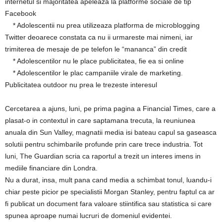
internetul si majoritatea apeleaza la platforme sociale de tip
Facebook
* Adolescentii nu prea utilizeaza platforma de microblogging
Twitter deoarece constata ca nu ii urmareste mai nimeni, iar
trimiterea de mesaje de pe telefon le “mananca” din credit
* Adolescentilor nu le place publicitatea, fie ea si online
* Adolescentilor le plac campaniile virale de marketing.
Publicitatea outdoor nu prea le trezeste interesul
Cercetarea a ajuns, luni, pe prima pagina a Financial Times, care a
plasat-o in contextul in care saptamana trecuta, la reuniunea
anuala din Sun Valley, magnatii media isi bateau capul sa gaseasca
solutii pentru schimbarile profunde prin care trece industria. Tot
luni, The Guardian scria ca raportul a trezit un interes imens in
mediile financiare din Londra.
Nu a durat, insa, mult pana cand media a schimbat tonul, luandu-i
chiar peste picior pe specialistii Morgan Stanley, pentru faptul ca ar
fi publicat un document fara valoare stiintifica sau statistica si care
spunea aproape numai lucruri de domeniul evidentei.