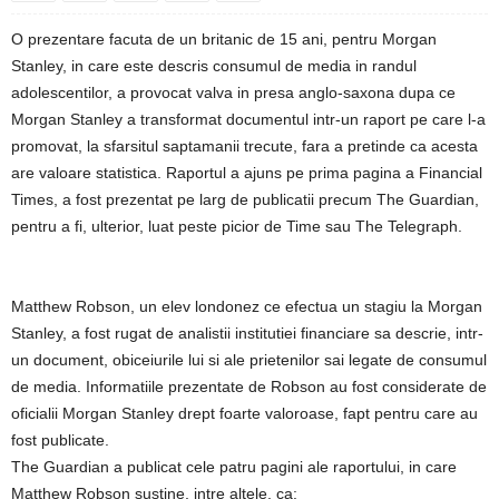
O prezentare facuta de un britanic de 15 ani, pentru Morgan
Stanley, in care este descris consumul de media in randul
adolescentilor, a provocat valva in presa anglo-saxona dupa ce
Morgan Stanley a transformat documentul intr-un raport pe care l-a
promovat, la sfarsitul saptamanii trecute, fara a pretinde ca acesta
are valoare statistica. Raportul a ajuns pe prima pagina a Financial
Times, a fost prezentat pe larg de publicatii precum The Guardian,
pentru a fi, ulterior, luat peste picior de Time sau The Telegraph.
Matthew Robson, un elev londonez ce efectua un stagiu la Morgan
Stanley, a fost rugat de analistii institutiei financiare sa descrie, intr-
un document, obiceiurile lui si ale prietenilor sai legate de consumul
de media. Informatiile prezentate de Robson au fost considerate de
oficialii Morgan Stanley drept foarte valoroase, fapt pentru care au
fost publicate.
The Guardian a publicat cele patru pagini ale raportului, in care
Matthew Robson sustine, intre altele, ca: