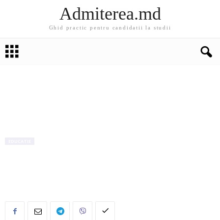
Admiterea.md
Ghid practic pentru candidatii la studii
EDUCATIE
Consumul de media al adolescentilor: un
“raport” girat de Morgan Stanley face valva in
presa anglo-saxona