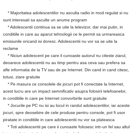
* Majoritatea adolescentilor nu asculta radio in mod regulat si nu
sunt interesati sa asculte un anume program
* Adolescentii continua sa se uite la televizor, dar mai putin, in
conditiile in care au aparut tehnologii ce le permit sa urmareasca
emisiunile oricand isi doresc. Adolescentii nu vor sa se uite la
reclame
* Niciun adolescent pe care il cunoaste autorul nu citeste ziarul,
deoarece adolescentii nu au timp pentru asa ceva sau prefera sa
afle informatia de la TV sau de pe Internet. Din cand in cand citesc,
totusi, ziare gratuite
* Pe masura ce consolele de jocuri pot fi conectate la Internet,
acest lucru are un impact semnificativ asupra folosirii telefoanelor,
in conditiile in care pe Internet convorbirile sunt gratuite
* Jocurile pe PC nu isi au locul in randul adolescentilor, iar aceste
jocuri, spre deosebire de cele produse pentru console, pot fi usor
piratate in conditiile in care adolescentii nu vor sa plateasca
* Toti adolescentii pe care ii cunoaste folosesc intr-un fel sau altul