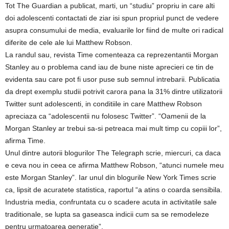
Tot The Guardian a publicat, marti, un “studiu” propriu in care alti
doi adolescenti contactati de ziar isi spun propriul punct de vedere
asupra consumului de media, evaluarile lor fiind de multe ori radical
diferite de cele ale lui Matthew Robson.
La randul sau, revista Time comenteaza ca reprezentantii Morgan
Stanley au o problema cand iau de bune niste aprecieri ce tin de
evidenta sau care pot fi usor puse sub semnul intrebarii. Publicatia
da drept exemplu studii potrivit carora pana la 31% dintre utilizatorii
Twitter sunt adolescenti, in conditiile in care Matthew Robson
apreciaza ca “adolescentii nu folosesc Twitter”. “Oamenii de la
Morgan Stanley ar trebui sa-si petreaca mai mult timp cu copiii lor”,
afirma Time.
Unul dintre autorii blogurilor The Telegraph scrie, miercuri, ca daca
e ceva nou in ceea ce afirma Matthew Robson, “atunci numele meu
este Morgan Stanley”. Iar unul din blogurile New York Times scrie
ca, lipsit de acuratete statistica, raportul “a atins o coarda sensibila.
Industria media, confruntata cu o scadere acuta in activitatile sale
traditionale, se lupta sa gaseasca indicii cum sa se remodeleze
pentru urmatoarea generatie”.