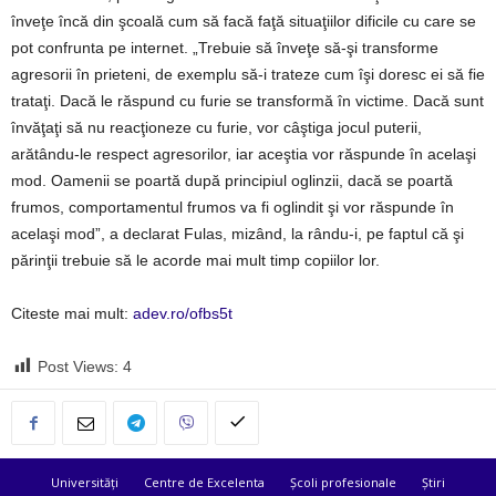
înveţe încă din şcoală cum să facă faţă situaţiilor dificile cu care se
pot confrunta pe internet. „Trebuie să înveţe să-şi transforme
agresorii în prieteni, de exemplu să-i trateze cum îşi doresc ei să fie
trataţi. Dacă le răspund cu furie se transformă în victime. Dacă sunt
învăţaţi să nu reacţioneze cu furie, vor câştiga jocul puterii,
arătându-le respect agresorilor, iar aceştia vor răspunde în acelaşi
mod. Oamenii se poartă după principiul oglinzii, dacă se poartă
frumos, comportamentul frumos va fi oglindit şi vor răspunde în
acelaşi mod”, a declarat Fulas, mizând, la rându-i, pe faptul că şi
părinţii trebuie să le acorde mai mult timp copiilor lor.
Citeste mai mult:
adev.ro/ofbs5t
Post Views:
4
Universități
Centre de Excelenta
Școli profesionale
Știri