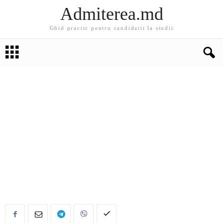
Admiterea.md
Ghid practic pentru candidatii la studii
EDUCATIE