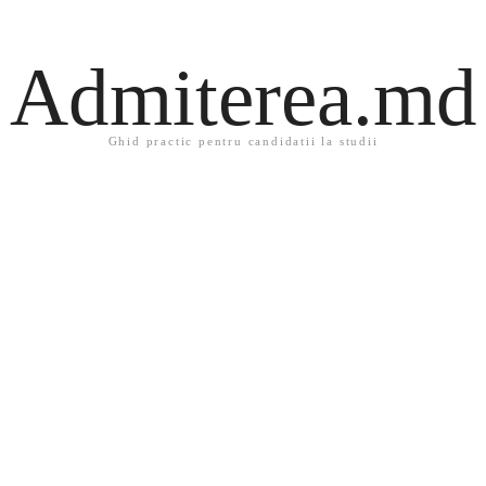
Admiterea.md
Ghid practic pentru candidatii la studii