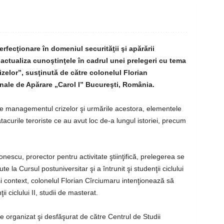
rfecţionare în domeniul securităţii şi apărării
 actualiza cunoştinţele în cadrul unei prelegeri cu tema
lor”, susţinută de către colonelul Florian
onale de Apărare „Carol I” Bucureşti, România.
pre managementul crizelor şi urmările acestora, elementele
tacurile teroriste ce au avut loc de-a lungul istoriei, precum
ronescu, prorector pentru activitate ştiinţifică, prelegerea se
te la Cursul postuniversitar şi a întrunit şi studenţii ciclului
aşi context, colonelul Florian Cîrciumaru intenţionează să
i ciclului II, studii de masterat.
e organizat şi desfăşurat de către Centrul de Studii