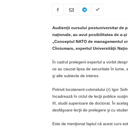
Audienţii cursului postuniversitar de pe
naţionale, au avut posibilitatea de a-şi
„Conceptul NATO de managementul crize
Cîrciumaru, expertul Universităţii Naţi
În cadrul prelegerii expertul a vorbit des
ce au cauzat lipsa de securitate în lume, a
şi alte subiecte de interes.
Potrivit locotenent-colonelului (r) Igor Sof
încadrează în ciclul de lecţii publice susţinu
III, studii superioare de doctorat. În acel
desfăşoare lecţii de prelegere şi cu studenţi
Este de menţionat faptul că acest curs est