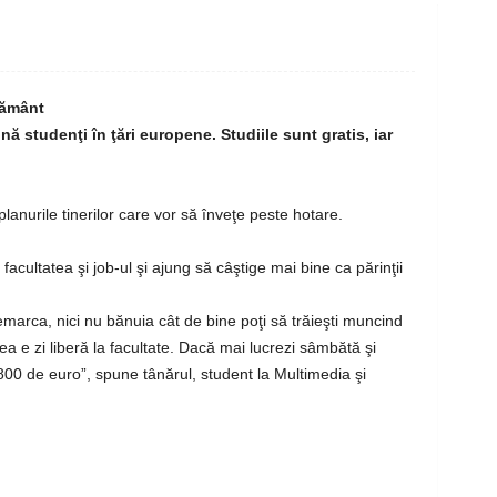
ţământ
 studenţi în ţări europene. Studiile sunt gratis, iar
planurile tinerilor care vor să înveţe peste hotare.
facultatea şi job-ul şi ajung să câştige mai bine ca părinţii
marca, nici nu bănuia cât de bine poţi să trăieşti muncind
ea e zi liberă la facultate. Dacă mai lucrezi sâmbătă şi
 800 de euro”, spune tânărul, student la Multimedia şi