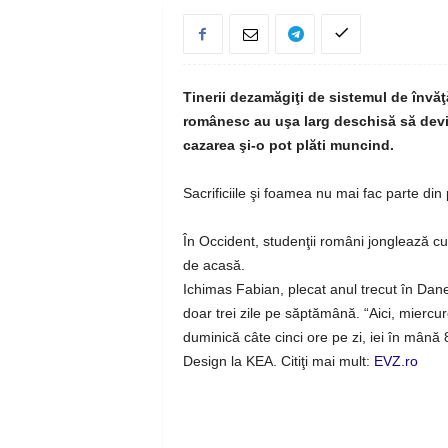
Tinerii dezamăgiţi de sistemul de învă
românesc au uşa larg deschisă să devină
cazarea şi-o pot plăti muncind.
Sacrificiile şi foamea nu mai fac parte din 
În Occident, studenţii români jonglează cu 
de acasă.
Ichimas Fabian, plecat anul trecut în Dane
doar trei zile pe săptămână. “Aici, miercur
duminică câte cinci ore pe zi, iei în mână
Design la KEA. Citiţi mai mult:
EVZ.ro