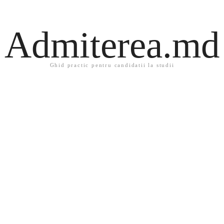
Admiterea.md
Ghid practic pentru candidatii la studii