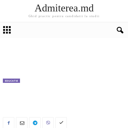
Admiterea.md
Ghid practic pentru candidatii la studii
EDUCATIE
Din 8 septembrie învăţăm împreună germana
si engleza