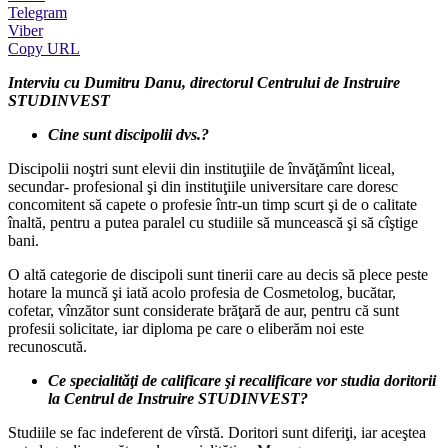
Telegram
Viber
Copy URL
Interviu cu Dumitru Danu, directorul Centrului de Instruire
STUDINVEST
Cine sunt discipolii dvs.?
Discipolii noştri sunt elevii din instituţiile de învăţămînt liceal,
secundar- profesional şi din instituţiile universitare care doresc
concomitent să capete o profesie într-un timp scurt şi de o calitate
înaltă, pentru a putea paralel cu studiile să muncească şi să cîştige
bani.
O altă categorie de discipoli sunt tinerii care au decis să plece peste
hotare la muncă şi iată acolo profesia de Cosmetolog, bucătar,
cofetar, vînzător sunt considerate brăţară de aur, pentru că sunt
profesii solicitate, iar diploma pe care o eliberăm noi este
recunoscută.
Ce specialităţi de calificare şi recalificare vor studia doritorii
la Centrul de Instruire STUDINVEST?
Studiile se fac indeferent de vîrstă. Doritori sunt diferiţi, iar aceştea