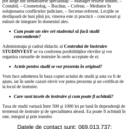
pot alege din următoarele specialităţi: – Manager resurse umane, –
Contabil, – Cosmetolog, – Bucătar, – Cofetar, – Mediator în
soluţionarea conflictelor judiciare, – Secretar-referent. Lecţiile se
desfăşoară de luni pînă joi, vinerea este zi practică – concursuri şi
măsuri de integrare în domeniul ales.
Cum poate un elev ori studentul să facă studii
concomitente?
Administraţia şi cadrul didactic al
Centrului de Instruire
STUDINVEST
se va conforma posibilităţilor elevilor şi vor
organiza cursurile de instruire în orele acceptate de ei.
Actele pentru studii se vor prezenta în original?
Vom face admiterea în baza copiei actului de studii şi asta va fi de
ajuns, iar în unele cazuri elevii vor putea prezenta şi un certificat de
la locul de instruire.
Care sunt taxele de instruire şi cum poate fi achitată?
Taxa de studii variază între 500 şi 1000 lei pe lună în dependenţă de
termenul de instruire şi de specialitatea aleasă. Ea poate fi achitată în
rate, integral şi prin transfer.
Datele de contact sunt; 069.013.737;