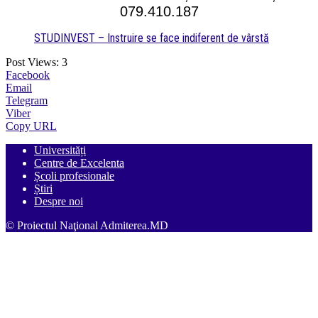
079.410.187
STUDINVEST – Instruire se face indiferent de vârstă
Post Views:
3
Facebook
Email
Telegram
Viber
Copy URL
Universități
Centre de Excelenta
Școli profesionale
Știri
Despre noi
© Proiectul Naţional Admiterea.MD