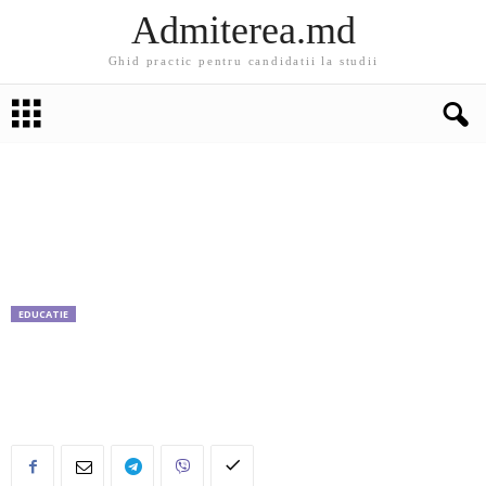
Admiterea.md
Ghid practic pentru candidatii la studii
EDUCATIE
Diplomele de studii eliberate in Romania vor fi
recunoscute in Cipru