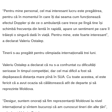
“Pentru mine personal, cel mai interesant lucru este pregătirea,
pentru că în momentul în care îți dai seama cum funcționează
efectul Doppler și de ce o ambulanță care trece pe lîngă tine își
schimbă frecvența din lentă în rapidă, apare un sentiment pe care îl
trăiești o singură dată în viață. Pentru mine, este foarte interesant”,
a declarat Valeriu Ostalep.
Tinerii s-au pregătit pentru olimpiada internațională trei luni.
Valeriu Ostalep a declarat că nu s-a confruntat cu dificultăți
serioase în timpul competiției, dar cel mai dificil a fost să
depășească distanța mare pînă în SUA. Cu toate acestea, el este
fericit că a avut ocazia să călătorească atît de departe și să
reprezinte Moldova.
“Desigur, suntem onorați să fim reprezentanții Moldovei la nivel
internațional și sîntem bucuroși că am cunoscut tineri din alte țări”,