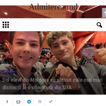
Admiterea.md
Ghid practic pentru candidatii la studii
EDUCATIE
Doi elevi din Moldova au obținut cele mai mari
distincții la o olimpiadă din SUA