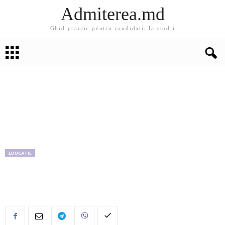
Admiterea.md
Ghid practic pentru candidatii la studii
EDUCATIE
Examenele de bacalaureat vor începe la 5
iunie