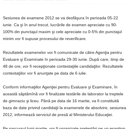
Sesiunea de examene 2012 se va desfăşura în perioada 05-22
iunie. Ca şi în anul trecut, lucrările de examen apreciate cu 90-
100% din punctajul maxim şi cele apreciate cu 0-5% din punctajul
minim vor fi supuse procesului de reverificare.
Rezultatele examenelor vor fi comunicate de către Agenţia pentru
Evaluare şi Examinate în perioada 29-30 iunie. După care, timp de
48 de ore, vor fi recepţionate contestaţiile candidaţilor. Rezultatele
contestaţiilor vor fi anunţate pe data de 6 iulie.
Conform informaţiilor Agenţiei pentru Evaluare şi Examinare, în
această săptămînă vor fi finalizate testările de laborator la treptele
de gimnaziu şi liceu. Până pe data de 16 martie, va fi constituită
baza de date privind candidaţii la examenele de absolvire, sesiunea
2012, informează serviciul de presă al Ministerului Educaţiei.
Pe parcursul lunii martie, vor fi organizate pretestări pe un eşantion