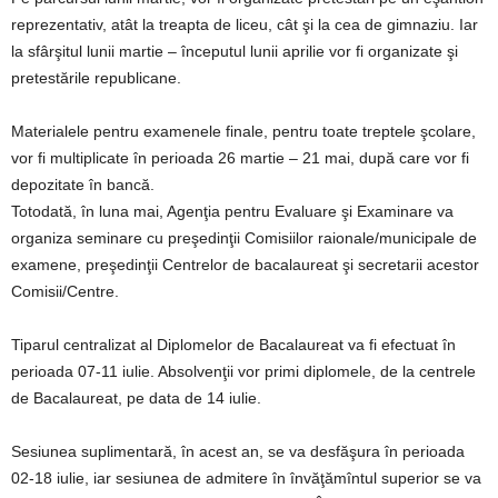
reprezentativ, atât la treapta de liceu, cât şi la cea de gimnaziu. Iar
la sfârşitul lunii martie – începutul lunii aprilie vor fi organizate şi
pretestările republicane.
Materialele pentru examenele finale, pentru toate treptele şcolare,
vor fi multiplicate în perioada 26 martie – 21 mai, după care vor fi
depozitate în bancă.
Totodată, în luna mai, Agenţia pentru Evaluare şi Examinare va
organiza seminare cu preşedinţii Comisiilor raionale/municipale de
examene, preşedinţii Centrelor de bacalaureat şi secretarii acestor
Comisii/Centre.
Tiparul centralizat al Diplomelor de Bacalaureat va fi efectuat în
perioada 07-11 iulie. Absolvenţii vor primi diplomele, de la centrele
de Bacalaureat, pe data de 14 iulie.
Sesiunea suplimentară, în acest an, se va desfăşura în perioada
02-18 iulie, iar sesiunea de admitere în învăţămîntul superior se va