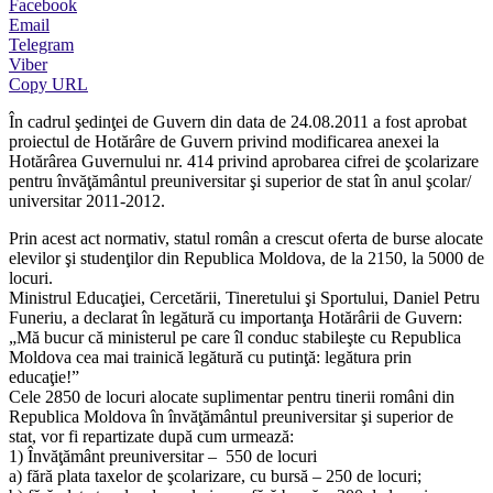
Facebook
Email
Telegram
Viber
Copy URL
În cadrul şedinţei de Guvern din data de 24.08.2011 a fost aprobat
proiectul de Hotărâre de Guvern privind modificarea anexei la
Hotărârea Guvernului nr. 414 privind aprobarea cifrei de şcolarizare
pentru învăţământul preuniversitar şi superior de stat în anul şcolar/
universitar 2011-2012.
Prin acest act normativ, statul român a crescut oferta de burse alocate
elevilor şi studenţilor din Republica Moldova, de la 2150, la 5000 de
locuri.
Ministrul Educaţiei, Cercetării, Tineretului şi Sportului, Daniel Petru
Funeriu, a declarat în legătură cu importanţa Hotărârii de Guvern:
„Mă bucur că ministerul pe care îl conduc stabileşte cu Republica
Moldova cea mai trainică legătură cu putinţă: legătura prin
educaţie!”
Cele 2850 de locuri alocate suplimentar pentru tinerii români din
Republica Moldova în învăţământul preuniversitar şi superior de
stat, vor fi repartizate după cum urmează:
1) Învăţământ preuniversitar – 550 de locuri
a) fără plata taxelor de şcolarizare, cu bursă – 250 de locuri;