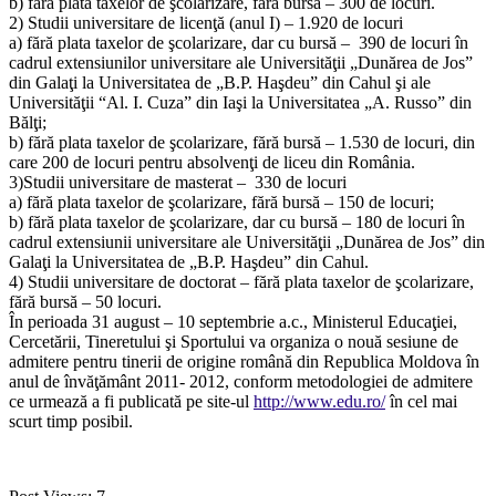
b) fără plata taxelor de şcolarizare, fără bursă – 300 de locuri.
2) Studii universitare de licenţă (anul I) – 1.920 de locuri
a) fără plata taxelor de şcolarizare, dar cu bursă – 390 de locuri în
cadrul extensiunilor universitare ale Universităţii „Dunărea de Jos”
din Galaţi la Universitatea de „B.P. Haşdeu” din Cahul şi ale
Universităţii “Al. I. Cuza” din Iaşi la Universitatea „A. Russo” din
Bălţi;
b) fără plata taxelor de şcolarizare, fără bursă – 1.530 de locuri, din
care 200 de locuri pentru absolvenţi de liceu din România.
3)Studii universitare de masterat – 330 de locuri
a) fără plata taxelor de şcolarizare, fără bursă – 150 de locuri;
b) fără plata taxelor de şcolarizare, dar cu bursă – 180 de locuri în
cadrul extensiunii universitare ale Universităţii „Dunărea de Jos” din
Galaţi la Universitatea de „B.P. Haşdeu” din Cahul.
4) Studii universitare de doctorat – fără plata taxelor de şcolarizare,
fără bursă – 50 locuri.
În perioada 31 august – 10 septembrie a.c., Ministerul Educaţiei,
Cercetării, Tineretului şi Sportului va organiza o nouă sesiune de
admitere pentru tinerii de origine română din Republica Moldova în
anul de învăţământ 2011- 2012, conform metodologiei de admitere
ce urmează a fi publicată pe site-ul
http://www.edu.ro/
în cel mai
scurt timp posibil.