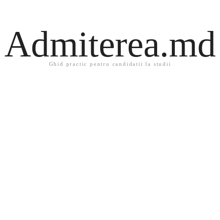
Admiterea.md
Ghid practic pentru candidatii la studii