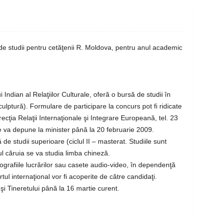
de studii pentru cetăţenii R. Moldova, pentru anul academic
i Indian al Relaţiilor Culturale, oferă o bursă de studii în
ulptură). Formulare de participare la concurs pot fi ridicate
irecţia Relaţii Internaţionale şi Integrare Europeană, tel. 23
e va depune la minister până la 20 februarie 2009.
e studii superioare (ciclul II – masterat. Studiile sunt
l căruia se va studia limba chineză.
fotografiile lucrărilor sau casete audio-video, în dependenţă
rtul internaţional vor fi acoperite de către candidaţi.
şi Tineretului până la 16 martie curent.