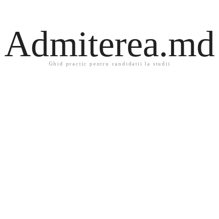
Admiterea.md
Ghid practic pentru candidatii la studii