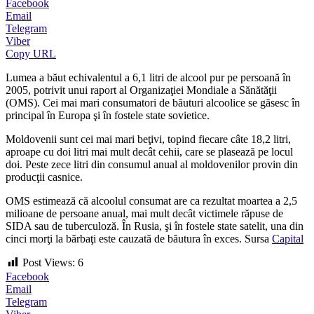
Facebook
Email
Telegram
Viber
Copy URL
Lumea a băut echivalentul a 6,1 litri de alcool pur pe persoană în
2005, potrivit unui raport al Organizaţiei Mondiale a Sănătăţii
(OMS). Cei mai mari consumatori de băuturi alcoolice se găsesc în
principal în Europa şi în fostele state sovietice.
Moldovenii sunt cei mai mari beţivi, topind fiecare câte 18,2 litri,
aproape cu doi litri mai mult decât cehii, care se plasează pe locul
doi. Peste zece litri din consumul anual al moldovenilor provin din
producţii casnice.
OMS estimează că alcoolul consumat are ca rezultat moartea a 2,5
milioane de persoane anual, mai mult decât victimele răpuse de
SIDA sau de tuberculoză. În Rusia, şi în fostele state satelit, una din
cinci morţi la bărbaţi este cauzată de băutura în exces. Sursa
Capital
Post Views:
6
Facebook
Email
Telegram