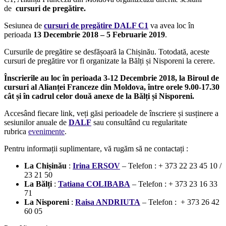
de
cursuri de pregătire
.
Sesiunea de
cursuri de pregătire DALF C1
va avea loc în
perioada
13
Decembrie 2018 – 5 Februarie 2019
.
Cursurile de pregătire se desfășoară la Chișinău. Totodată, aceste
cursuri de pregătire vor fi organizate la Bălți și Nisporeni la cerere.
Înscrierile au loc în perioada 3-12 Decembrie 2018, la Biroul de
cursuri al Alianței Franceze din Moldova, între orele 9.00-17.30
cât și în cadrul celor două anexe de la Bălți și Nisporeni.
Accesând fiecare link, veți găsi perioadele de înscriere și susținere a
sesiunilor anuale de
DALF
sau consultând cu regularitate
rubrica
evenimente
.
Pentru informații suplimentare, vă rugăm să ne contactați :
La Chișinău
:
Irina ERSOV
– Telefon : + 373 22 23 45 10 /
23 21 50
La Bălți
:
Tatiana COLIBABA
– Telefon : + 373 23 16 33
71
La Nisporeni
:
Raisa ANDRIUTA
– Telefon : + 373 26 42
60 05