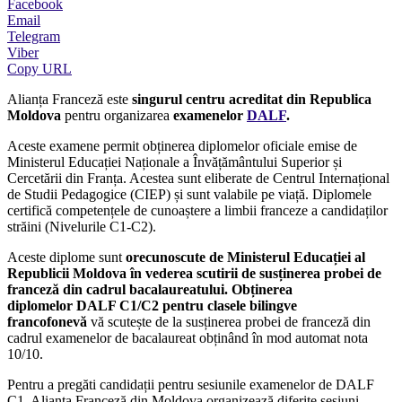
Facebook
Email
Telegram
Viber
Copy URL
Alianța Franceză este
singurul centru acreditat din Republica
Moldova
pentru organizarea
examenelor
DALF
.
Aceste examene permit obținerea diplomelor oficiale emise de
Ministerul Educației Naționale a Învățământului Superior și
Cercetării din Franța. Acestea sunt eliberate de Centrul Internațional
de Studii Pedagogice (CIEP) și sunt valabile pe viață. Diplomele
certifică competențele de cunoaștere a limbii franceze a candidaților
străini (Nivelurile C1-C2).
Aceste diplome sunt
o
recunoscute de Ministerul Educației al
Republicii Moldova în vederea scutirii de susținerea probei de
franceză din cadrul bacalaureatului
. Obținerea
diplomelor
DALF C1/C2 pentru clasele bilingve
francofonevă
vă scutește de la susținerea probei de franceză din
cadrul examenelor de bacalaureat obținând în mod automat nota
10/10.
Pentru a pregăti candidații pentru sesiunile examenelor de DALF
C1, Alianța Franceză din Moldova organizează diferite sesiuni