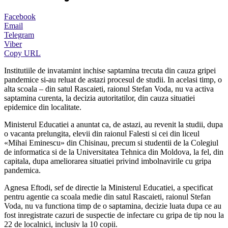
Facebook
Email
Telegram
Viber
Copy URL
Institutiile de invatamint inchise saptamina trecuta din cauza gripei
pandemice si-au reluat de astazi procesul de studii. In acelasi timp, o
alta scoala – din satul Rascaieti, raionul Stefan Voda, nu va activa
saptamina curenta, la decizia autoritatilor, din cauza situatiei
epidemice din localitate.
Ministerul Educatiei a anuntat ca, de astazi, au revenit la studii, dupa
o vacanta prelungita, elevii din raionul Falesti si cei din liceul
«Mihai Eminescu» din Chisinau, precum si studentii de la Colegiul
de informatica si de la Universitatea Tehnica din Moldova, la fel, din
capitala, dupa ameliorarea situatiei privind imbolnavirile cu gripa
pandemica.
Agnesa Eftodi, sef de directie la Ministerul Educatiei, a specificat
pentru agentie ca scoala medie din satul Rascaieti, raionul Stefan
Voda, nu va functiona timp de o saptamina, decizie luata dupa ce au
fost inregistrate cazuri de suspectie de infectare cu gripa de tip nou la
22 de localnici, inclusiv la 10 copii.