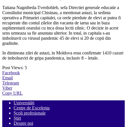
Tatiana Nagnibeda-Tverdohleb, sefa Directiei generale educatie a
Consiliului municipal Chisinau, a mentionat astazi, la sedinta
operativa a Primariei capitalei, ca orele pierdute de elevi ar putea fi
recuperate din contul zilelor din vacanta de iarna sau in baza
suplimentarii orarului cu inca doua lectii zilnic. O decizie in acest
sens urmeaza sa fie anuntata ulterior. In total, in capitala s-au
imbolnavit cu virusul pandemic 45 de elevi si 20 de copii din
gradinite.
In dimineata zilei de astazi, in Moldova erau confirmate 1410 cazuri
de imbolnaviri de gripa pandemica, inclusiv 8 – letale.
Post Views:
5
Facebook
Email
Telegram
Viber
Copy URL
Universități
Centre de Excelenta
Școli profesionale
Știri
Despre noi