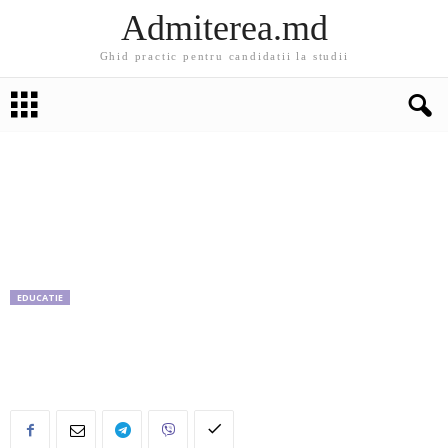
Admiterea.md
Ghid practic pentru candidatii la studii
EDUCATIE
Integrarea profesională în funcția publică la
AAP