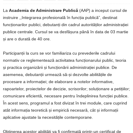
La
Academia de Administrare Publică
(AAP) a inceput cursul de
instruire ,,Integrarea profesională în funcția publică”, destinat
funcționarilor publici, debutanți din cadrul autorităților administrației
publice centrale. Cursul se va desfășura până în data de 03 martie
și are o durată de 40 ore.
Participanții la curs se vor familiariza cu prevederile cadrului
normativ ce reglementează activitatea funcționarului public, teoria
și practica organizării și funcționării administrației publice. De
asemenea, debutanții urmează să-și dezvolte abilitățile de
procesare a informației; de elaborare a notelor informative,
rapoartelor, proiectelor de decizie, scrisorilor; soluționare a petițiilor;
comunicare eficientă, necesare pentru îndeplinirea funcției publice.
În acest sens, programul a fost divizat în trei module, care cuprind
atât informația teoretică și empirică necesară, cât și informații
aplicative ajustate la necesitățile contemporane.
Obținerea acestor abilități va fi confirmată printr-un certificat de