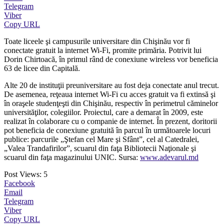
Telegram
Viber
Copy URL
Toate liceele şi campusurile universitare din Chişinău vor fi
conectate gratuit la internet Wi-Fi, promite primăria. Potrivit lui
Dorin Chirtoacă, în primul rând de conexiune wireless vor beneficia
63 de licee din Capitală.
Alte 20 de instituţii preuniversitare au fost deja conectate anul trecut.
De asemenea, reţeaua internet Wi-Fi cu acces gratuit va fi extinsă şi
în oraşele studenţeşti din Chişinău, respectiv în perimetrul căminelor
universităţilor, colegiilor. Proiectul, care a demarat în 2009, este
realizat în colaborare cu o companie de internet. În prezent, doritorii
pot beneficia de conexiune gratuită în parcul în următoarele locuri
publice: parcurile „Ştefan cel Mare şi Sfânt”, cel al Catedralei,
„Valea Trandafirilor”, scuarul din faţa Bibliotecii Naţionale şi
scuarul din faţa magazinului UNIC. Sursa:
www.adevarul.md
Post Views:
5
Facebook
Email
Telegram
Viber
Copy URL