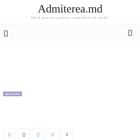
Admiterea.md
Ghid practic pentru candidatii la studii
EDUCATIE
Învingătorii olimpiadelor vor merge la odihnă
în Romania