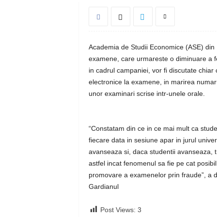
Academia de Studii Economice (ASE) din B
examene, care urmareste o diminuare a fen
in cadrul campaniei, vor fi discutate chiar
electronice la examene, in marirea numar
unor examinari scrise intr-unele orale.
“Constatam din ce in ce mai mult ca studen
fiecare data in sesiune apar in jurul univer
avanseaza si, daca studentii avanseaza, tr
astfel incat fenomenul sa fie pe cat posibi
promovare a examenelor prin fraude”, a d
Gardianul
Post Views:
3