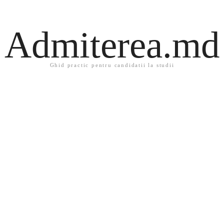
Admiterea.md
Ghid practic pentru candidatii la studii