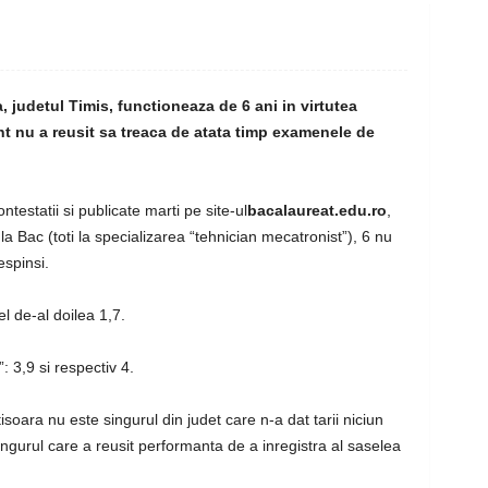
, judetul Timis, functioneaza de 6 ani in virtutea
nt nu a reusit sa treaca de atata timp examenele de
testatii si publicate marti pe site-ul
bacalaureat.edu.ro
,
 la Bac (toti la specializarea “tehnician mecatronist”), 6 nu
espinsi.
el de-al doilea 1,7.
 3,9 si respectiv 4.
tisoara nu este singurul din judet care n-a dat tarii niciun
ngurul care a reusit performanta de a inregistra al saselea