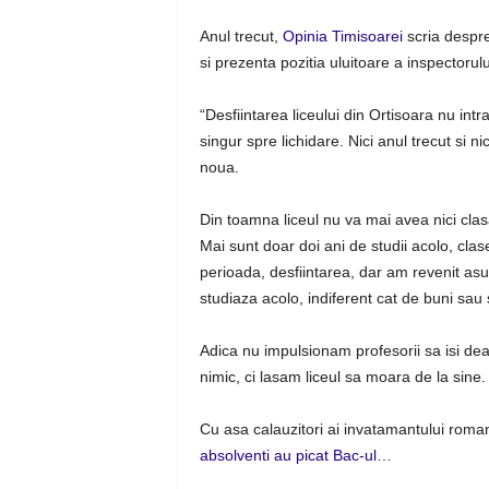
Anul trecut,
Opinia Timisoarei
scria despre
si prezenta pozitia uluitoare a inspectorulu
“Desfiintarea liceului din Ortisoara nu intra
singur spre lichidare. Nici anul trecut si n
noua.
Din toamna liceul nu va mai avea nici clas
Mai sunt doar doi ani de studii acolo, clase
perioada, desfiintarea, dar am revenit asupr
studiaza acolo, indiferent cat de buni sau 
Adica nu impulsionam profesorii sa isi dea
nimic, ci lasam liceul sa moara de la sin
Cu asa calauzitori ai invatamantului roma
absolventi au picat Bac-ul
…