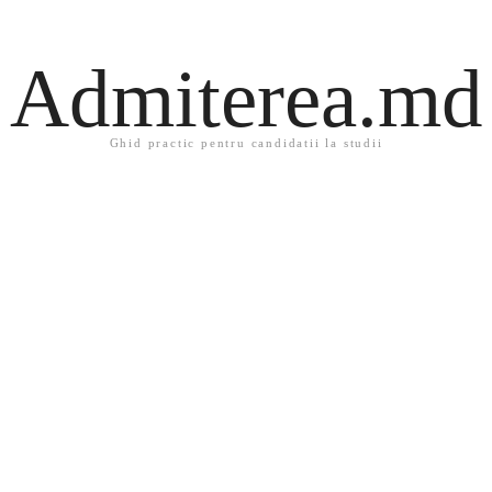
Admiterea.md
Ghid practic pentru candidatii la studii