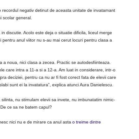
 recordul negativ detinut de aceasta unitate de invatamant
i scolar general.
 in discutie. Acolo este deja o situatie dificila, liceul merge
ici pentru anul viitor nu s-au mai cerut locuri pentru clasa a
a a noua, nici clasa a zecea. Practic se autodesfiinteaza.
le care intra a 11-a si a 12-a. Am luat in considerare, intr-o
a deciziei, pentru ca nu ar fi fost corect fata de elevii care
slabi sunt ei la invatatura”, explica atunci Aura Danielescu.
 silinta, nu stimulam elevii sa invete, nu imbunatatim nimic-
e. De ce sa ne batem capul?
nesc nici nu e de mirare ca anul asta
o treime dintre