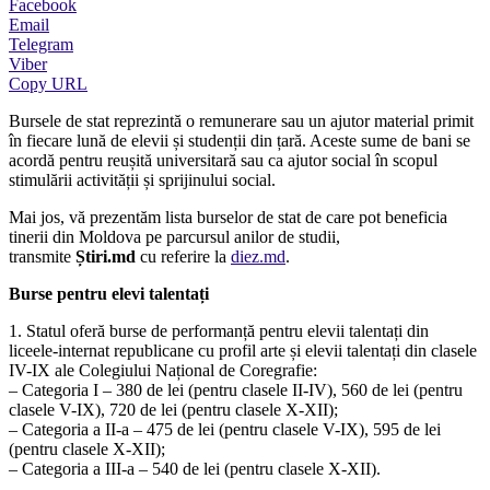
Facebook
Email
Telegram
Viber
Copy URL
Bursele de stat reprezintă o remunerare sau un ajutor material primit
în fiecare lună de elevii și studenții din țară. Aceste sume de bani se
acordă pentru reușită universitară sau ca ajutor social în scopul
stimulării activității și sprijinului social.
Mai jos, vă prezentăm lista burselor de stat de care pot beneficia
tinerii din Moldova pe parcursul anilor de studii,
transmite
Știri.md
cu referire la
diez.md
.
Burse pentru elevi talentați
1. Statul oferă burse de performanță pentru elevii talentați din
liceele-internat republicane cu profil arte și elevii talentați din clasele
IV-IX ale Colegiului Național de Coregrafie:
– Categoria I – 380 de lei (pentru clasele II-IV), 560 de lei (pentru
clasele V-IX), 720 de lei (pentru clasele X-XII);
– Categoria a II-a – 475 de lei (pentru clasele V-IX), 595 de lei
(pentru clasele X-XII);
– Categoria a III-a – 540 de lei (pentru clasele X-XII).