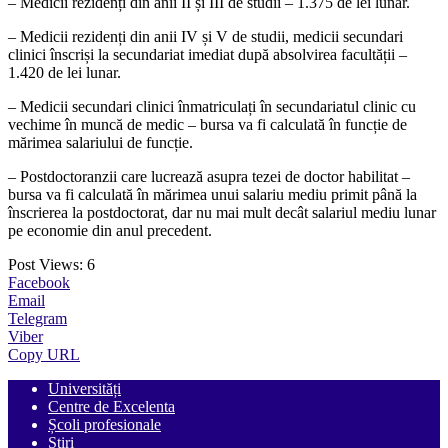
– Medicii rezidenți din anii II și III de studii – 1.375 de lei lunar.
– Medicii rezidenți din anii IV și V de studii, medicii secundari
clinici înscriși la secundariat imediat după absolvirea facultății –
1.420 de lei lunar.
– Medicii secundari clinici înmatriculați în secundariatul clinic cu
vechime în muncă de medic – bursa va fi calculată în funcție de
mărimea salariului de funcție.
– Postdoctoranzii care lucrează asupra tezei de doctor habilitat –
bursa va fi calculată în mărimea unui salariu mediu primit până la
înscrierea la postdoctorat, dar nu mai mult decât salariul mediu lunar
pe economie din anul precedent.
Post Views:
6
Facebook
Email
Telegram
Viber
Copy URL
Universități
Centre de Excelenta
Școli profesionale
Știri