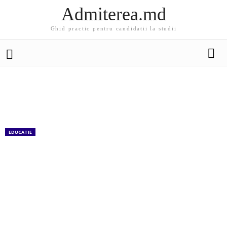
Admiterea.md
Ghid practic pentru candidatii la studii
EDUCATIE
MedEspera 2018 – Congresul Internațional
pentru Studenți și Tineri Medici