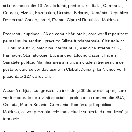
și tineri medici din 13 țări ale lumii, printre care: Italia, Germania,
Georgia, Elveția, Kazahstan, Ucraina, Belarus, România, Republica
Democrată Congo, Israel, Franța, Cipru și Republica Moldova.
Programul cuprinde 156 de comunicări orale, care vor fi repartizate
pe mai multe secțiuni, precum: Științe fundamentale, Chirurgie nr.
1, Chirurgie nr. 2, Medicina internă nr. 1, Medicina internă nr. 2,
Farmacie, Stomatologie, Etică și deontologie, Cazuri clinice și
Sănătate publică. Manifestarea științifică include și trei sesiuni de
postere, care se vor desfășura în Clubul „Doina și Ion”, unde vor fi
prezentate 127 de lucrări.
Această ediție a congresului va include și 30 de workshopuri, care
vor fi moderate de invitați speciali – profesori cu renume din SUA,
Canada, Marea Britanie, Germania, România și Republica
Moldova, ce vor prezenta cele mai actuale subiecte din medicină şi
farmacie.