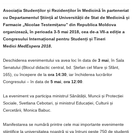
Asociația Studenților și Rezidenților în Medicină în parteneriat
cu Departamentul Știință al Universității de Stat de Medicină și
Farmacie „Nicolae Testemițanu” din Republica Moldova
organizează, în perioada 3-5 mai 2018, cea de-a VII-a ediție a
Congresului Internațional pentru Studenți și Tineri
Medici
MedEspera 2018
.
Deschiderea evenimentului va avea loc în data de
3 mai
, în Sala
Senatului (Blocul didactic central, bd. Ștefan cel Mare și Sfânt,
165), cu începere de la
ora 14:30
, iar închiderea lucrărilor
Congresului – în data de
5 mai
,
ora 12:00
.
La eveniment va participa ministrul Sănătății, Muncii și Protecției
Sociale, Svetlana Cebotari, și ministrul Educației, Culturii și
Cercetării, Monica Babuc.
Manifestarea se numără printre cele mai importante evenimente
ştiinţifice la universitatea noastră şi va întruni peste 750 de studenți