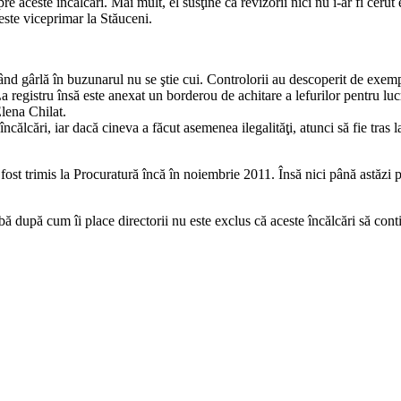
e aceste încălcări. Mai mult, el susţine că revizorii nici nu i-ar fi ceru
este viceprimar la Stăuceni.
gând gârlă în buzunarul nu se ştie cui. Controlorii au descoperit de exem
a registru însă este anexat un borderou de achitare a lefurilor pentru luc
Elena Chilat.
ncălcări, iar dacă cineva a făcut asemenea ilegalităţi, atunci să fie tras l
 fost trimis la Procuratură încă în noiembrie 2011. Însă nici până astăzi
bă după cum îi place directorii nu este exclus că aceste încălcări să conti