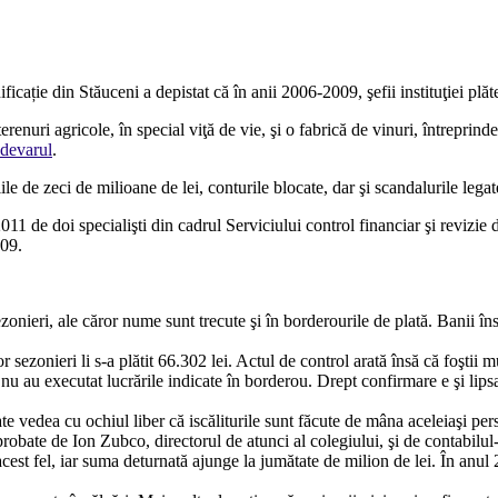
icație din Stăuceni a depistat că în anii 2006-2009, şefii instituţiei plăt
renuri agricole, în special viţă de vie, şi o fabrică de vinuri, întrepri
devarul
.
le de zeci de milioane de lei, conturile blocate, dar şi scandalurile legat
11 de doi specialişti din cadrul Serviciului control financiar şi revizie 
009.
onieri, ale căror nume sunt trecute şi în borderourile de plată. Banii îns
 sezonieri li s-a plătit 66.302 lei. Actul de control arată însă că foştii 
nu au executat lucrările indicate în borderou. Drept confirmare e şi lipsa î
te vedea cu ochiul liber că iscăliturile sunt făcute de mâna aceleiaşi per
probate de Ion Zubco, directorul de atunci al colegiului, şi de contabilul
 acest fel, iar suma deturnată ajunge la jumătate de milion de lei. În anu