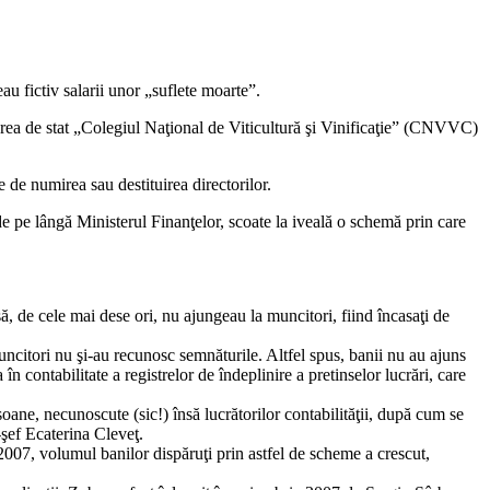
eau fictiv salarii unor „suflete moarte”.
nderea de stat „Colegiul Naţional de Viticultură şi Vinificaţie” (CNVVC)
e de numirea sau destituirea directorilor.
de pe lângă Ministerul Finanţelor, scoate la iveală o schemă prin care
ă, de cele mai dese ori, nu ajungeau la muncitori, fiind încasaţi de
muncitori nu şi-au recunosc semnăturile. Altfel spus, banii nu au ajuns
n contabilitate a registrelor de îndeplinire a pretinselor lucrări, care
soane, necunoscute (sic!) însă lucrătorilor contabilităţii, după cum se
-şef Ecaterina Cleveţ.
l 2007, volumul banilor dispăruţi prin astfel de scheme a crescut,