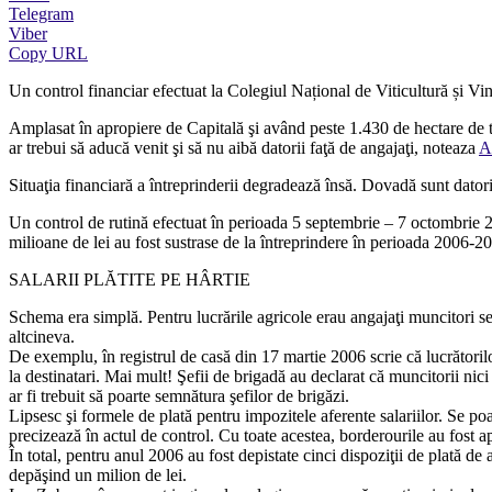
Telegram
Viber
Copy URL
Un control financiar efectuat la Colegiul Național de Viticultură și Vinif
Amplasat în apropiere de Capitală şi având peste 1.430 de hectare de te
ar trebui să aducă venit şi să nu aibă datorii faţă de angajaţi, noteaza
A
Situaţia financiară a întreprinderii degradează însă. Dovadă sunt datorii
Un control de rutină efectuat în perioada 5 septembrie – 7 octombrie 20
milioane de lei au fost sustrase de la întreprindere în perioada 2006-2
SALARII PLĂTITE PE HÂRTIE
Schema era simplă. Pentru lucrările agricole erau angajaţi muncitori sez
altcineva.
De exemplu, în registrul de casă din 17 martie 2006 scrie că lucrătorilor
la destinatari. Mai mult! Şefii de brigadă au declarat că muncitorii nici 
ar fi trebuit să poarte semnătura şefilor de brigăzi.
Lipsesc şi formele de plată pentru impozitele aferente salariilor. Se poa
precizează în actul de control. Cu toate acestea, borderourile au fost a
În total, pentru anul 2006 au fost depistate cinci dispoziţii de plată de
depăşind un milion de lei.