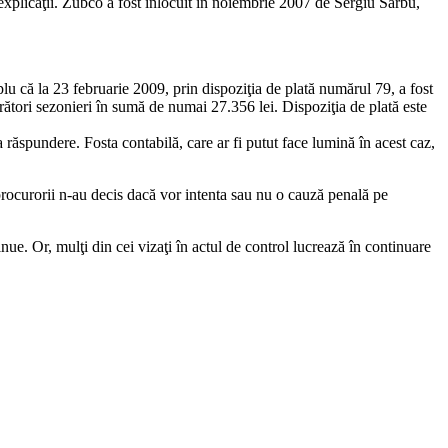
t explicaţii. Zubco a fost înlocuit în noiembrie 2007 de Sergiu Sârbu,
plu că la 23 februarie 2009, prin dispoziţia de plată numărul 79, a fost
rători sezonieri în sumă de numai 27.356 lei. Dispoziţia de plată este
a răspundere. Fosta contabilă, care ar fi putut face lumină în acest caz,
 procurorii n-au decis dacă vor intenta sau nu o cauză penală pe
nue. Or, mulţi din cei vizaţi în actul de control lucrează în continuare