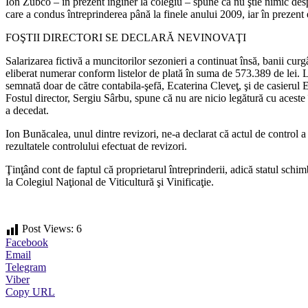
Ion Zubco – în prezent inginer la colegiu – spune că nu ştie nimic despr
care a condus întreprinderea până la finele anului 2009, iar în prezent 
FOŞTII DIRECTORI SE DECLARĂ NEVINOVAŢI
Salarizarea fictivă a muncitorilor sezonieri a continuat însă, banii cur
eliberat numerar conform listelor de plată în suma de 573.389 de lei. L
semnată doar de către contabila-şefă, Ecaterina Cleveţ, şi de casierul 
Fostul director, Sergiu Sârbu, spune că nu are nicio legătură cu aceste î
a decedat.
Ion Bunăcalea, unul dintre revizori, ne-a declarat că actul de control a
rezultatele controlului efectuat de revizori.
Ţinţând cont de faptul că proprietarul întreprinderii, adică statul schim
la Colegiul Naţional de Viticultură şi Vinificaţie.
Post Views:
6
Facebook
Email
Telegram
Viber
Copy URL