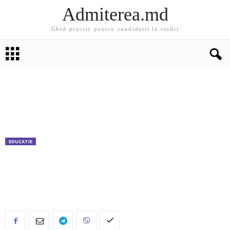
Admiterea.md
Ghid practic pentru candidatii la studii
EDUCATIE
Ministerul Educaţiei a făcut astăzi totalurile
activităţii