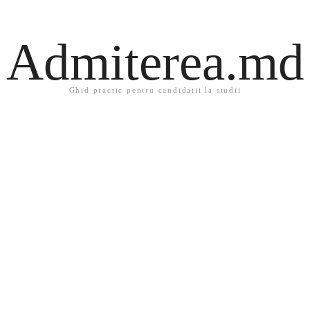
Admiterea.md
Ghid practic pentru candidatii la studii