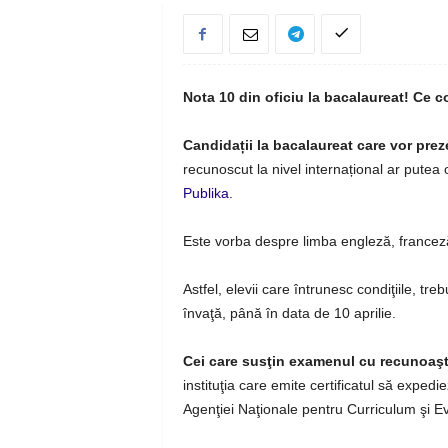
Nota 10 din oficiu la bacalaureat! Ce con
Candidații la bacalaureat care vor preze
recunoscut la nivel internațional ar putea
Publika
.
Este vorba despre limba engleză, franceză,
Astfel, elevii care întrunesc condiţiile, tre
învaţă, până în data de 10 aprilie.
Cei care susţin examenul cu recunoaşt
instituţia care emite certificatul să exped
Agenţiei Naţionale pentru Curriculum şi E