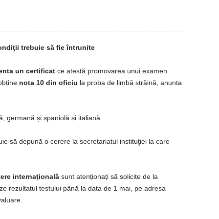
diţii trebuie să fie întrunite
nta un certificat
ce atestă promovarea unui examen
 obține
nota 10 din oficiu
la proba de limbă străină, anunta
 germană și spaniolă și italiană.
buie să depună o cerere la secretariatul instituţiei la care
ere internaţională
sunt atenționați să solicite de la
ieze rezultatul testului până la data de 1 mai, pe adresa
valuare.