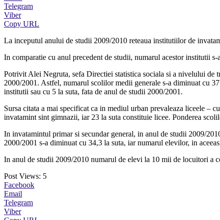
Telegram
Viber
Copy URL
La inceputul anului de studii 2009/2010 reteaua institutiilor de invata
In comparatie cu anul precedent de studii, numarul acestor institutii 
Potrivit Alei Negruta, sefa Directiei statistica sociala si a nivelului de
2000/2001. Astfel, numarul scolilor medii generale s-a diminuat cu 375
institutii sau cu 5 la suta, fata de anul de studii 2000/2001.
Sursa citata a mai specificat ca in mediul urban prevaleaza liceele – cu 
invatamint sint gimnazii, iar 23 la suta constituie licee. Ponderea scoli
In invatamintul primar si secundar general, in anul de studii 2009/2010 
2000/2001 s-a diminuat cu 34,3 la suta, iar numarul elevilor, in aceeasi
In anul de studii 2009/2010 numarul de elevi la 10 mii de locuitori a
Post Views:
5
Facebook
Email
Telegram
Viber