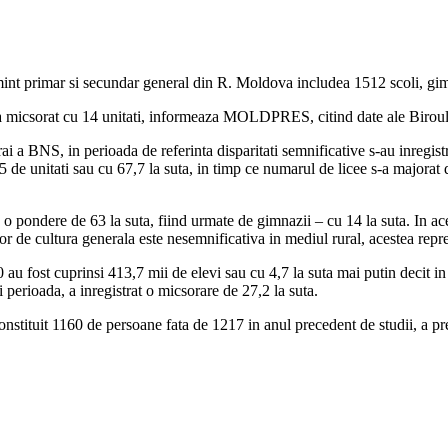
mint primar si secundar general din R. Moldova includea 1512 scoli, gimnaz
s-a micsorat cu 14 unitati, informeaza MOLDPRES, citind date ale Biroulu
 trai a BNS, in perioada de referinta disparitati semnificative s-au inregist
 de unitati sau cu 67,7 la suta, in timp ce numarul de licee s-a majorat
o pondere de 63 la suta, fiind urmate de gimnazii – cu 14 la suta. In acela
lor de cultura generala este nesemnificativa in mediul rural, acestea repr
au fost cuprinsi 413,7 mii de elevi sau cu 4,7 la suta mai putin decit in
 perioada, a inregistrat o micsorare de 27,2 la suta.
 constituit 1160 de persoane fata de 1217 in anul precedent de studii,