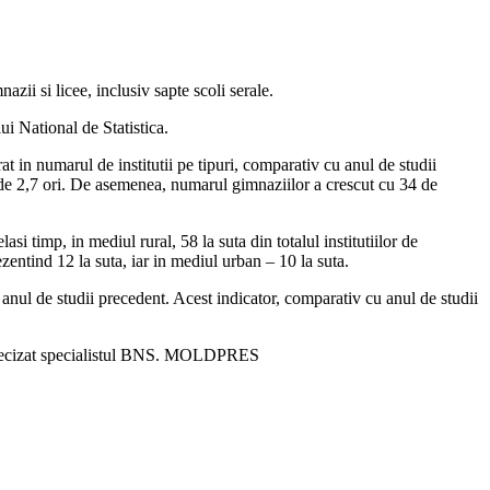
ii si licee, inclusiv sapte scoli serale.
i National de Statistica.
rat in numarul de institutii pe tipuri, comparativ cu anul de studii
 de 2,7 ori. De asemenea, numarul gimnaziilor a crescut cu 34 de
si timp, in mediul rural, 58 la suta din totalul institutiilor de
ezentind 12 la suta, iar in mediul urban – 10 la suta.
 anul de studii precedent. Acest indicator, comparativ cu anul de studii
 a precizat specialistul BNS. MOLDPRES