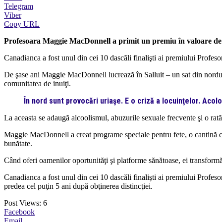
Telegram
Viber
Copy URL
Profesoara Maggie MacDonnell a primit un premiu în valoare de u
Canadianca a fost unul din cei 10 dascăli finalişti ai premiului Profeso
De şase ani Maggie MacDonnell lucrează în Salluit – un sat din nordul
comunitatea de inuiţi.
În nord sunt provocări uriaşe. E o criză a locuinţelor. Aco
La aceasta se adaugă alcoolismul, abuzurile sexuale frecvente şi o rată f
Maggie MacDonnell a creat programe speciale pentru fete, o cantină comu
bunătate.
Când oferi oamenilor oportunităţi şi platforme sănătoase, ei transform
Canadianca a fost unul din cei 10 dascăli finalişti ai premiului Profeso
predea cel puţin 5 ani după obţinerea distincţiei.
Post Views:
6
Facebook
Email