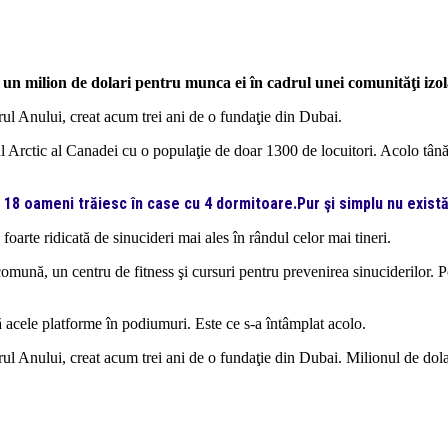
n milion de dolari pentru munca ei în cadrul unei comunităţi izo
rul Anului, creat acum trei ani de o fundaţie din Dubai.
 Arctic al Canadei cu o populaţie de doar 1300 de locuitori. Acolo tână
lo 18 oameni trăiesc în case cu 4 dormitoare.Pur şi simplu nu exist
oarte ridicată de sinucideri mai ales în rândul celor mai tineri.
nă, un centru de fitness şi cursuri pentru prevenirea sinuciderilor. Pot
ă acele platforme în podiumuri. Este ce s-a întâmplat acolo.
rul Anului, creat acum trei ani de o fundaţie din Dubai. Milionul de dolar