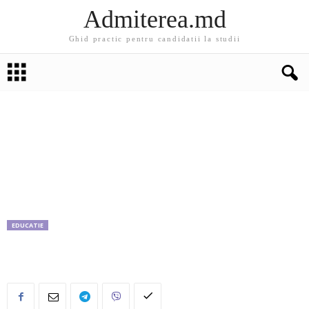
Admiterea.md
Ghid practic pentru candidatii la studii
EDUCATIE
Oferte de burse în Turcia