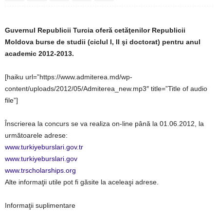
Guvernul Republicii Turcia oferă cetăţenilor Republicii
Moldova burse de studii (ciclul I, II şi doctorat) pentru anul
academic 2012-2013.
[haiku url=”https://www.admiterea.md/wp-
content/uploads/2012/05/Admiterea_new.mp3″ title=”Title of audio
file”]
Înscrierea la concurs se va realiza on-line până la 01.06.2012, la
următoarele adrese:
www.turkiyeburslari.gov.tr
www.turkiyeburslari.gov
www.trscholarships.org
Alte informaţii utile pot fi găsite la aceleaşi adrese.
Informaţii suplimentare