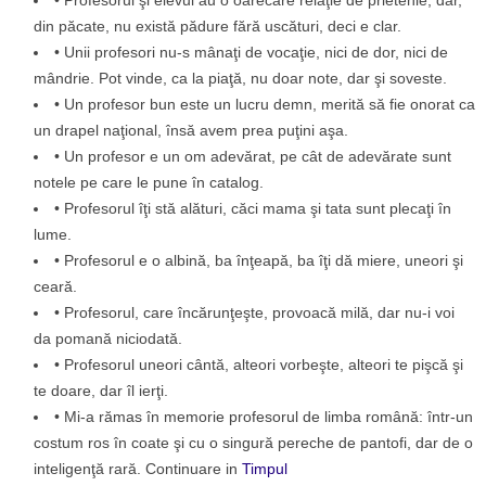
• Profesorul şi elevul au o oarecare relaţie de prietenie, dar,
din păcate, nu există pădure fără uscături, deci e clar.
• Unii profesori nu-s mânaţi de vocaţie, nici de dor, nici de
mândrie. Pot vinde, ca la piaţă, nu doar note, dar şi soveste.
• Un profesor bun este un lucru demn, merită să fie onorat ca
un drapel naţional, însă avem prea puţini aşa.
• Un profesor e un om adevărat, pe cât de adevărate sunt
notele pe care le pune în catalog.
• Profesorul îţi stă alături, căci mama şi tata sunt plecaţi în
lume.
• Profesorul e o albină, ba înţeapă, ba îţi dă miere, uneori şi
ceară.
• Profesorul, care încărunţeşte, provoacă milă, dar nu-i voi
da pomană niciodată.
• Profesorul uneori cântă, alteori vorbeşte, alteori te pişcă şi
te doare, dar îl ierţi.
• Mi-a rămas în memorie profesorul de limba română: într-un
costum ros în coate şi cu o singură pereche de pantofi, dar de o
inteligenţă rară. Continuare in
Timpul