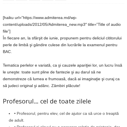
[haiku url=”https://www.admiterea.md/wp-
content/uploads/2012/05/Admiterea_new.mp3″ title=”Title of audio
file”]
În fiecare an, la sfârşit de iunie, propunem pentru deliciul cititorului
perle de limbă şi gândire culese din lucrările la examenul pentru
BAC.
Tematica perlelor e variată, ca şi cauzele apariţiei lor, un lucru însă
le uneşte: toate sunt pline de fantezie şi au darul să ne
demonstreze că lumea e frumoasă, dacă ai imaginaţie şi curaj ca
să judeci original şi adânc. Zâmbiri plăcute!
Profesorul… cel de toate zilele
• Profesorul, pentru elev, cel de ajutor ca să urce o treaptă
de adult.