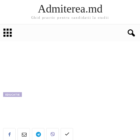
Admiterea.md
Ghid practic pentru candidatii la studii
EDUCATIE
Perle de la BAC-ul 2012: “Iubirea-i ca focul,
până nu-i pui un băţ, nu arde!”