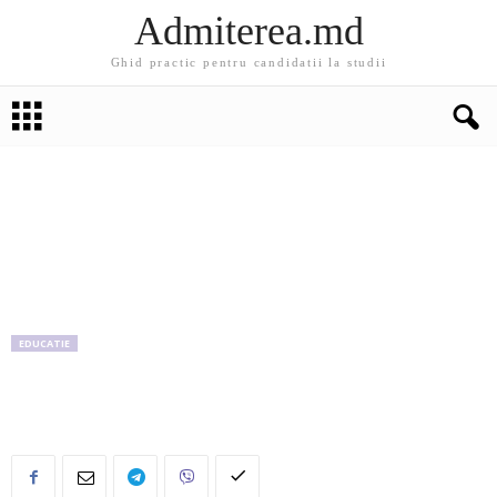
Admiterea.md
Ghid practic pentru candidatii la studii
EDUCATIE
Polyglot vă invită la tabara de vară pentru
copii