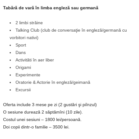
Tabără de vară în limba engleză sau germană
2 limbi străine
Talking Club (club de conversaţie în engleză/germană cu
vorbitori nativi)
Sport
Dans
Activităti în aer liber
Origami
Experimente
Oratorie & Actorie în engleză/geimană
Excursii
Oferta include 3 mese pe zi (2 gustări şi piînzul)
O sesiune durează 2 săptămîni (10 zile).
Costul unei sesiuni – 1800 lei/persoană.
Doi copii dintr-o familie – 3500 lei.