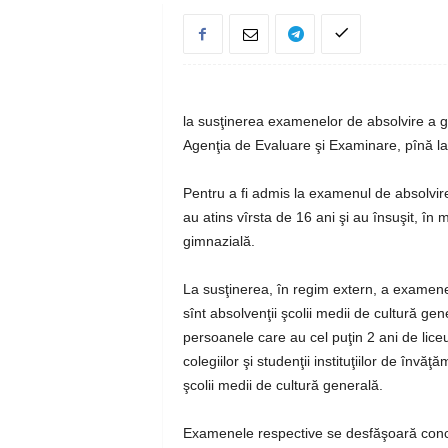
la susţinerea examenelor de absolvire a g
Agenţia de Evaluare şi Examinare, pînă la
Pentru a fi admis la examenul de absolvire
au atins vîrsta de 16 ani şi au însuşit, în 
gimnazială.
La susţinerea, în regim extern, a examenel
sînt absolvenţii şcolii medii de cultură gen
persoanele care au cel puţin 2 ani de liceu
colegiilor şi studenţii instituţiilor de învăţ
şcolii medii de cultură generală.
Examenele respective se desfăşoară conc