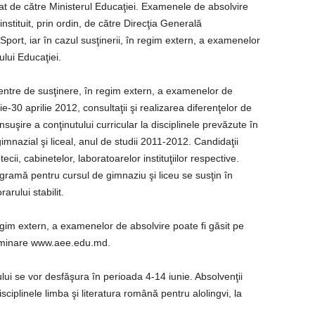
bat de către Ministerul Educaţiei. Examenele de absolvire
instituit, prin ordin, de către Direcţia Generală
Sport, iar în cazul susţinerii, în regim extern, a examenelor
ului Educaţiei.
Centre de susţinere, în regim extern, a examenelor de
e-30 aprilie 2012, consultaţii şi realizarea diferenţelor de
suşire a conţinutului curricular la disciplinele prevăzute în
mnazial şi liceal, anul de studii 2011-2012. Candidaţii
ecii, cabinetelor, laboratoarelor instituţiilor respective.
gramă pentru cursul de gimnaziu şi liceu se susţin în
arului stabilit.
gim extern, a examenelor de absolvire poate fi găsit pe
aminare www.aee.edu.md.
i se vor desfăşura în perioada 4-14 iunie. Absolvenţii
ciplinele limba şi literatura română pentru alolingvi, la