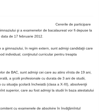
Cererile de participare
imnaziului şi a examenelor de bacalaureat vor fi depuse la
 data de 17 februarie 2012.
 a gimnaziului, în regim extern, sunt admişi candidaţii care
mod individual, conţinutul curricular pentru treapta
or de BAC, sunt admişi cei care au atins vîrsta de 19 ani,
erală, a şcolii profesionale cu durata de 3 ani de studii,
 cu situaţia şcolară încheiată (clasa a X-XI), absolvenţii
ămînt superior, care au fost admişi la studii în baza atestatului
omitent cu examenele de absolvire în învăţămîntul