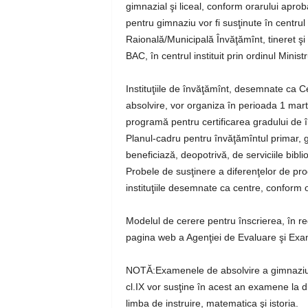
gimnazial şi liceal, conform orarului apro
pentru gimnaziu vor fi susţinute în centrul 
Raională/Municipală Învăţămînt, tineret şi 
BAC, în centrul instituit prin ordinul Ministr
Instituţiile de învăţămînt, desemnate ca 
absolvire, vor organiza în perioada 1 marti
programă pentru certificarea gradului de în
Planul-cadru pentru învăţămîntul primar, gi
beneficiază, deopotrivă, de serviciile bibliot
Probele de susţinere a diferenţelor de pro
instituţiile desemnate ca centre, conform or
Modelul de cerere pentru înscrierea, în re
pagina web a Agenţiei de Evaluare şi Ex
NOTĂ:Examenele de absolvire a gimnaziulu
cl.IX vor susţine în acest an examene la dis
limba de instruire, matematica şi istoria.