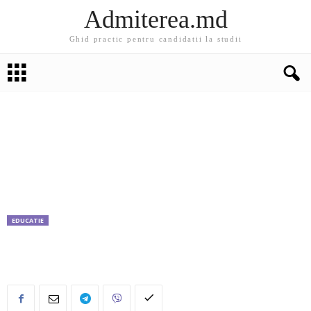
Admiterea.md
Ghid practic pentru candidatii la studii
EDUCATIE
Program de burse oferit de Guvernul din Malta