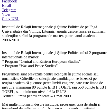
Facebook
Email
Telegram
Viber
Copy URL
Institutul de Relaţii Internaţionale şi Ştiinţe Politice de pe lîngă
Universitatea din Vilnius, Lituania, anunţă despre lansarea admiterii
studenţilor străini la programe de master, pentru anul academic
2009-2010.
Institutul de Relaţii Internaţionale şi Ştiinţe Politice oferă 2 programe
internaţionale de master:
* Program “Central and Eastern European Studies”
* Program “Was and Peace Studies”
Programele sunt prevăzute pentru licenţiaţi în ştiinţe sociale sau
umanistice. Criteriile de selecţie ale candidaţilor se bazează pe
reuşita academică şi cunoaşterea limbii engleze, care este limba de
instruire: minimum 80 puncte la iBT TOEFL sau 550 puncte la pBT
TOEFL, sau minimum nivelul 6 la IELTS.
Termenul limită pentru aplicare – 1 mai 2009.
Mai multe informaţii despre instituţie, programe, taxa de studii şi
formularul de aplicare pot fi găsite pe pagina-web a institutului: