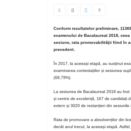
Conform rezultatelor preliminare, 113
examenului de Bacalaureat 2018, ceea c
sesiune, rata promovabilității fiind în
precedent.
În 2017, la aceeași etapă, au susținut exa
examinarea contestațiilor și sesiunea sup
(68,79%).
La sesiunea de Bacalaureat 2018 au fost a
și centre de excelență, 167 de candidați di
extern și 3020 de restanțieri din sesiunile
Rata de promovare a absolvenților din li
decât anul trecut, la aceeași etapă. Astfe