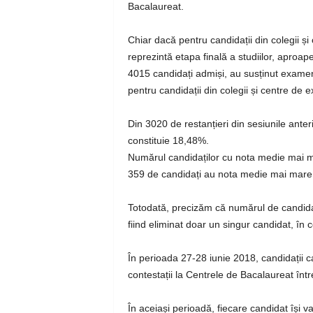
Bacalaureat.
Chiar dacă pentru candidații din colegii 
reprezintă etapa finală a studiilor, aproap
4015 candidați admiși, au susținut exame
pentru candidații din colegii și centre de 
Din 3020 de restanțieri din sesiunile ant
constituie 18,48%.
Numărul candidaților cu nota medie mai m
359 de candidați au nota medie mai mare 
Totodată, precizăm că numărul de candidaț
fiind eliminat doar un singur candidat, în
În perioada 27-28 iunie 2018, candidații 
contestații la Centrele de Bacalaureat înt
În aceiași perioadă, fiecare candidat își 