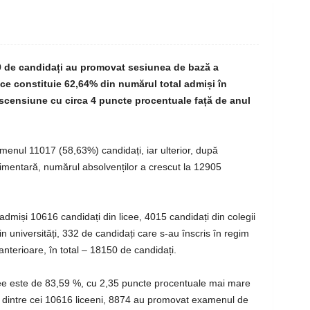
69 de candidați au promovat sesiunea de bază a
e constituie 62,64% din numărul total admiși în
 ascensiune cu circa 4 puncte procentuale față de anul
menul 11017 (58,63%) candidați, iar ulterior, după
limentară, numărul absolvenților a crescut la 12905
dmiși 10616 candidați din licee, 4015 candidați din colegii
n universități, 332 de candidați care s-au înscris în regim
 anterioare, în total – 18150 de candidați.
cee este de 83,59 %, cu 2,35 puncte procentuale mai mare
l, dintre cei 10616 liceeni, 8874 au promovat examenul de