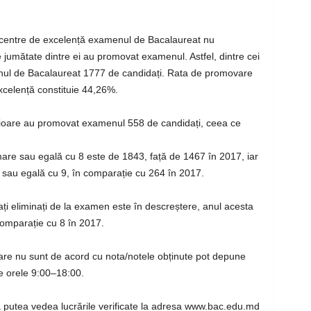
și centre de excelență examenul de Bacalaureat nu
e jumătate dintre ei au promovat examenul. Astfel, dintre cei
nul de Bacalaureat 1777 de candidați. Rata de promovare
excelență constituie 44,26%.
erioare au promovat examenul 558 de candidați, ceea ce
are sau egală cu 8 este de 1843, față de 1467 în 2017, iar
sau egală cu 9, în comparație cu 264 în 2017.
i eliminați de la examen este în descreștere, anul acesta
 comparație cu 8 în 2017.
care nu sunt de acord cu nota/notele obținute pot depune
re orele 9:00–18:00.
va putea vedea lucrările verificate la adresa www.bac.edu.md