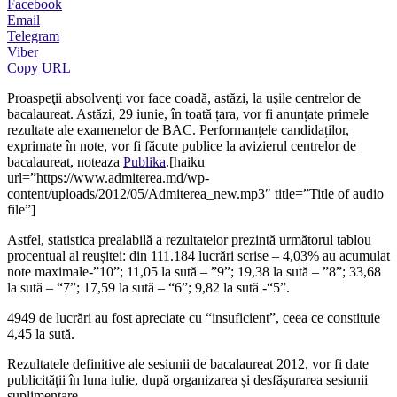
Facebook
Email
Telegram
Viber
Copy URL
Proaspeţii absolvenţi vor face coadă, astăzi, la uşile centrelor de
bacalaureat. Astăzi, 29 iunie, în toată țara, vor fi anunțate primele
rezultate ale examenelor de BAC. Performanțele candidaților,
exprimate în note, vor fi făcute publice la avizierul centrelor de
bacalaureat, noteaza
Publika
.[haiku
url=”https://www.admiterea.md/wp-
content/uploads/2012/05/Admiterea_new.mp3″ title=”Title of audio
file”]
Astfel, statistica prealabilă a rezultatelor prezintă următorul tablou
procentual al reușitei: din 111.184 lucrări scrise – 4,03% au acumulat
note maximale-”10”; 11,05 la sută – ”9”; 19,38 la sută – ”8”; 33,68
la sută – “7”; 17,59 la sută – “6”; 9,82 la sută -“5”.
4949 de lucrări au fost apreciate cu “insuficient”, ceea ce constituie
4,45 la sută.
Rezultatele definitive ale sesiunii de bacalaureat 2012, vor fi date
publicității în luna iulie, după organizarea și desfășurarea sesiunii
suplimentare.