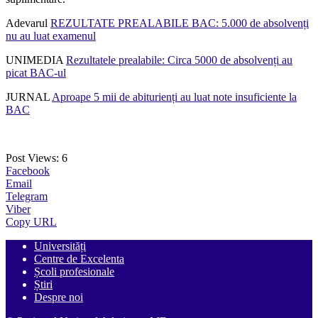
Adevarul
REZULTATE PREALABILE BAC: 5.000 de absolvenți
nu au luat examenul
UNIMEDIA
Rezultatele prealabile: Circa 5000 de absolvenți au
picat BAC-ul
JURNAL
Aproape 5 mii de abiturienți au luat note insuficiente la
BAC
Post Views:
6
Facebook
Email
Telegram
Viber
Copy URL
Universități
Centre de Excelenta
Școli profesionale
Știri
Despre noi