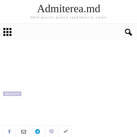
Admiterea.md
Ghid practic pentru candidatii la studii
EDUCATIE
Sancţiuni dure pentru persoanele care vor
posta pe internet testele la examen