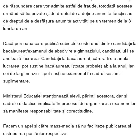
de răspundere care vor admite astfel de fraude, totodată acestea
urmând să fie private și de dreptul de a deține anumite funcții sau
de dreptul de a desfășura anumite activități pe un termen de la 3
luni la un an.
Dacă persoana care publică subiectele este unul dintre candidații la
bacalaureat/examenul de absolvire a gimnaziului, candidatului i se
anulează lucrarea. Candidații la bacalaureat, cărora li s-a anulat
lucrarea, pot susține bacalaureatul (toate probele) abia la anul, iar
cei de la gimnaziu – pot susține examenul în cadrul sesiunii
suplimentare.
Ministerul Educației atenționează elevii, părinții acestora, dar și
cadrele didactice implicate în procesul de organizare a examenelor
să manifeste responsabilitate și corectitudine.
Facem un apel și către mass-media să nu faciliteze publicarea și
distribuirea postărilor respective.