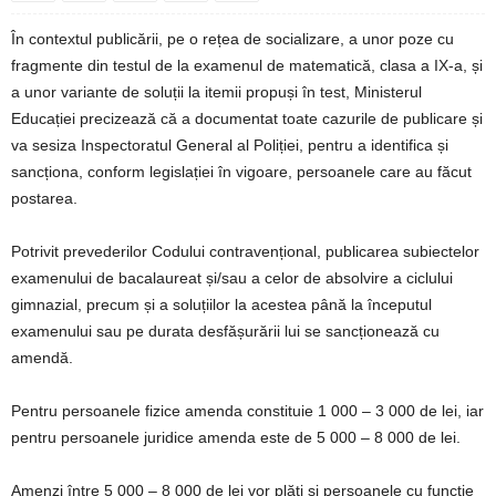
În contextul publicării, pe o rețea de socializare, a unor poze cu
fragmente din testul de la examenul de matematică, clasa a IX-a, și
a unor variante de soluții la itemii propuși în test, Ministerul
Educației precizează că a documentat toate cazurile de publicare și
va sesiza Inspectoratul General al Poliției, pentru a identifica și
sancționa, conform legislației în vigoare, persoanele care au făcut
postarea.
Potrivit prevederilor Codului contravențional, publicarea subiectelor
examenului de bacalaureat și/sau a celor de absolvire a ciclului
gimnazial, precum și a soluțiilor la acestea până la începutul
examenului sau pe durata desfășurării lui se sancționează cu
amendă.
Pentru persoanele fizice amenda constituie 1 000 – 3 000 de lei, iar
pentru persoanele juridice amenda este de 5 000 – 8 000 de lei.
Amenzi între 5 000 – 8 000 de lei vor plăti și persoanele cu funcție