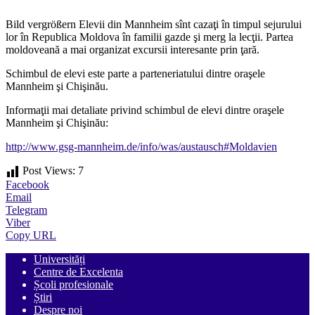
Bild vergrößern Elevii din Mannheim sînt cazaţi în timpul sejurului
lor în Republica Moldova în familii gazde şi merg la lecţii. Partea
moldoveană a mai organizat excursii interesante prin ţară.
Schimbul de elevi este parte a parteneriatului dintre oraşele
Mannheim şi Chişinău.
Informaţii mai detaliate privind schimbul de elevi dintre oraşele
Mannheim şi Chişinău:
http://www.gsg-mannheim.de/info/was/austausch#Moldavien
Post Views:
7
Facebook
Email
Telegram
Viber
Copy URL
Universități
Centre de Excelenta
Școli profesionale
Știri
Despre noi