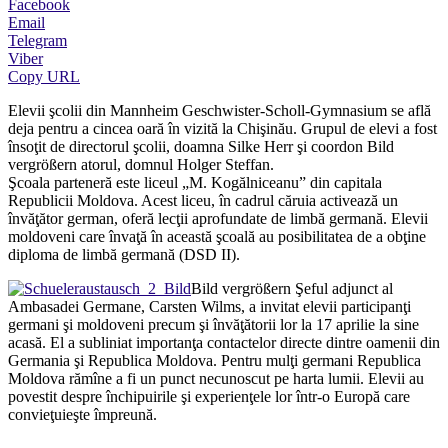
Facebook
Email
Telegram
Viber
Copy URL
Elevii şcolii din Mannheim Geschwister-Scholl-Gymnasium se află
deja pentru a cincea oară în vizită la Chişinău. Grupul de elevi a fost
însoţit de directorul şcolii, doamna Silke Herr şi coordon Bild
vergrößern atorul, domnul Holger Steffan.
Şcoala parteneră este liceul „M. Kogălniceanu” din capitala
Republicii Moldova. Acest liceu, în cadrul căruia activează un
învăţător german, oferă lecţii aprofundate de limbă germană. Elevii
moldoveni care învaţă în această şcoală au posibilitatea de a obţine
diploma de limbă germană (DSD II).
Bild vergrößern Şeful adjunct al
Ambasadei Germane, Carsten Wilms, a invitat elevii participanţi
germani şi moldoveni precum şi învăţătorii lor la 17 aprilie la sine
acasă. El a subliniat importanţa contactelor directe dintre oamenii din
Germania şi Republica Moldova. Pentru mulţi germani Republica
Moldova rămîne a fi un punct necunoscut pe harta lumii. Elevii au
povestit despre închipuirile şi experienţele lor într-o Europă care
convieţuieşte împreună.