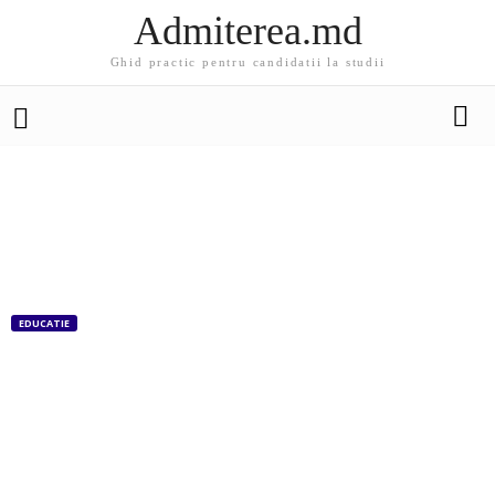
Admiterea.md
Ghid practic pentru candidatii la studii
EDUCATIE
Școala viitorului deschisă în Finlanda