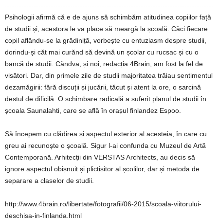
Psihologii afirmă că e de ajuns să schimbăm atitudinea copiilor față
de studii și, acestora le va place să meargă la școală. Căci fiecare
copil aflăndu-se la grădiniță, vorbește cu entuziasm despre studii,
dorindu-și căt mai curănd să devină un școlar cu rucsac și cu o
bancă de studii. Căndva, și noi, redacția 4Brain, am fost la fel de
visători. Dar, din primele zile de studii majoritatea trăiau sentimentul
dezamăgirii: fără discuții și jucării, tăcut și atent la ore, o sarcină
destul de dificilă. O schimbare radicală a suferit planul de studii în
școala Saunalahti, care se află în orașul finlandez Espoo.
Să începem cu clădirea și aspectul exterior al acesteia, în care cu
greu ai recunoște o școală. Sigur l-ai confunda cu Muzeul de Artă
Contemporană. Arhitecții din VERSTAS Architects, au decis să
ignore aspectul obișnuit și plictisitor al școlilor, dar și metoda de
separare a claselor de studii.
http://www.4brain.ro/libertate/fotografii/06-2015/scoala-viitorului-
deschisa-in-finlanda.html