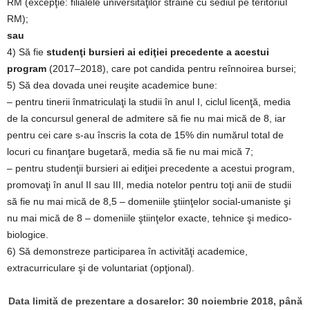
RM (excepţie: filialele universităţilor străine cu sediul pe teritoriul
RM);
sau
4) Să fie
studenţi bursieri ai ediţiei precedente a acestui
program
(2017–2018), care pot candida pentru reînnoirea bursei;
5) Să dea dovada unei reuşite academice bune:
– pentru tinerii înmatriculaţi la studii în anul I, ciclul licenţă, media
de la concursul general de admitere să fie nu mai mică de 8, iar
pentru cei care s-au înscris la cota de 15% din numărul total de
locuri cu finanţare bugetară, media să fie nu mai mică 7;
– pentru studenţii bursieri ai ediţiei precedente a acestui program,
promovaţi în anul II sau III, media notelor pentru toţi anii de studii
să fie nu mai mică de 8,5 – domeniile ştiinţelor social-umaniste şi
nu mai mică de 8 – domeniile ştiinţelor exacte, tehnice şi medico-
biologice.
6) Să demonstreze participarea în activităţi academice,
extracurriculare şi de voluntariat (opţional).
Data limită de prezentare a dosarelor: 30 noiembrie 2018, până