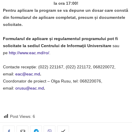
la ora 17:00!
Pentru aplicare la program se va depune un dosar care constă
din formularul de aplicare completat, precum și documentele
solicitate.
Formularul de aplicare și regulamentul programului pot fi
solicitate la sediul Centrului de Informaţii Universitare
sau
pe
http://www.eac.md/ro/
.
Contacte recepție: (022) 221167, (022) 221172, 068220072,
email:
eac@eac.md
.
Coordonator de proiect – Olga Rusu, tel: 068220076,
email:
orusu@eac.md
.
Post Views:
6