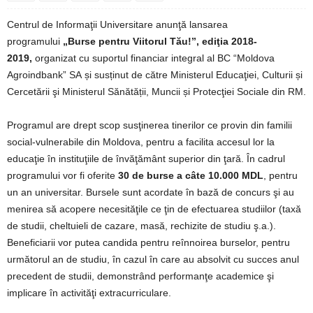
Centrul de Informaţii Universitare anunţă lansarea
programului
„Burse pentru Viitorul Tău!”, ediţia 2018-
2019,
organizat cu suportul financiar integral al BC “Moldova
Agroindbank” SA
și susținut de către Ministerul Educaţiei, Culturii și
Cercetării şi Ministerul Sănătății, Muncii și Protecţiei Sociale din RM.
Programul are drept scop susţinerea tinerilor ce provin din familii
social-vulnerabile din Moldova, pentru a facilita accesul lor la
educaţie în instituţiile de învăţământ superior din ţară. În cadrul
programului vor fi oferite
30 de burse a câte 10.000 MDL
, pentru
un an universitar. Bursele sunt acordate în bază de concurs şi au
menirea să acopere necesităţile ce ţin de efectuarea studiilor (taxă
de studii, cheltuieli de cazare, masă, rechizite de studiu ş.a.).
Beneficiarii vor putea candida pentru reînnoirea burselor, pentru
următorul an de studiu, în cazul în care au absolvit cu succes anul
precedent de studii, demonstrând performanţe academice şi
implicare în activităţi extracurriculare.