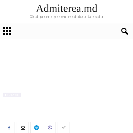
Admiterea.md
Ghid practic pentru candidatii la studii
EDUCATIE
Se lanseaza programul „Burse pentru Viitorul
Tău!”, ediţia 2018-2019