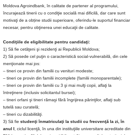
Moldova Agroindbank, în calitate de partener al programului,
încurajează tinerii cu o condiţie socială mai dificilă, dar care sunt
motivaţi de a obține studii superioare, oferindu-le suportul financiar
necesar, pentru obţinerea unei educaţii de calitate.
Condiţiile de eligibilitate pentru candidaţi:
1) Să fie cetăţeni şi rezidenţi ai Republicii Moldova;
2) Să posede cel puţin o caracteristică social-vulnerabilă, din cele
menţionate mai jos:
– tineri ce provin din familii cu venituri modeste;
– tineri ce provin din familii incomplete (familii monoparentale);
– tineri ce provin din familii cu 3 şi mai mulţi copii, aflaţi la
întreţinere (inclusiv solicitantul bursei);
– tineri orfani şi tineri rămaşi fără îngrijirea părinţilor, aflaţi sub
tutelă sau curatelă;
– tineri cu dizabilităţi.
3) Să fie
studenţi înmatriculaţi la studii cu frecvenţă la zi, în
anul I
, ciclul licenţă, în una din instituţiile universitare acreditate din