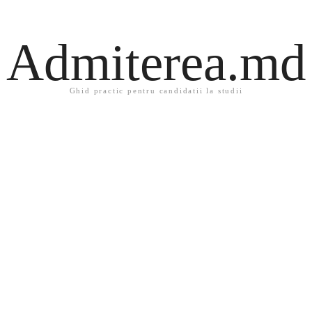
Admiterea.md
Ghid practic pentru candidatii la studii