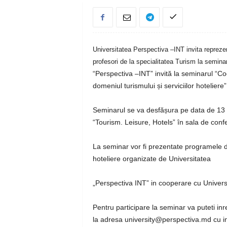
Universitatea Perspectiva –INT invita reprezenta
profesori de la specialitatea Turism la seminar
“Perspectiva –INT” invită la seminarul “Coo
domeniul turismului și serviciilor hoteliere”
Seminarul se va desfășura pe data de 13 ap
“Tourism. Leisure, Hotels” în sala de confe
La seminar vor fi prezentate programele de 
hoteliere organizate de Universitatea
„Perspectiva INT” in cooperare cu Universi
Pentru participare la seminar va puteti in
la adresa university@perspectiva.md cu in