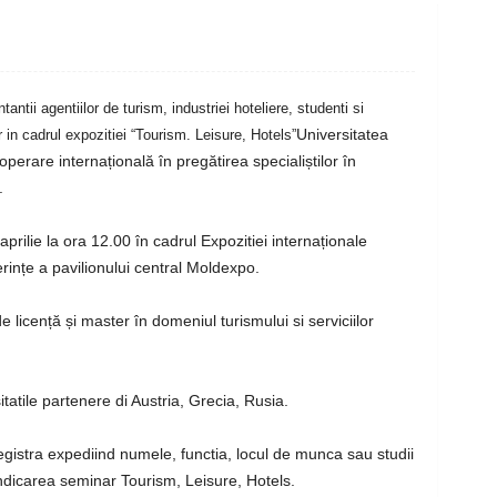
ntii agentiilor de turism, industriei hoteliere, studenti si
Universitatea
 in cadrul expozitiei “Tourism. Leisure, Hotels”
perare internațională în pregătirea specialiștilor în
.
rilie la ora 12.00 în cadrul Expozitiei internaționale
rințe a pavilionului central Moldexpo.
licență și master în domeniul turismului si serviciilor
tatile partenere di Austria, Grecia, Rusia.
registra expediind numele, functia, locul de munca sau studii
dicarea seminar Tourism, Leisure, Hotels.