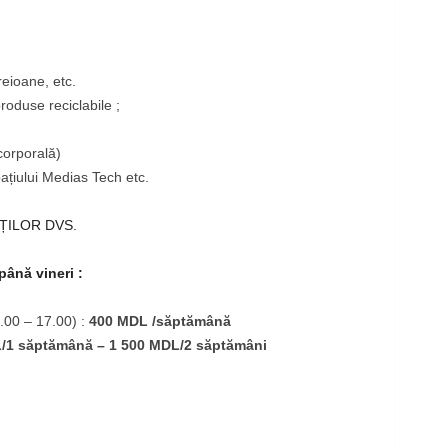
reioane, etc.
produse reciclabile ;
corporală)
ațiului Medias Tech etc.
ȚILOR DVS.
până vineri :
.00 – 17.00) :
400 MDL
/săptămână
/
1 săptămână – 1 500 MDL/2 săptămâni