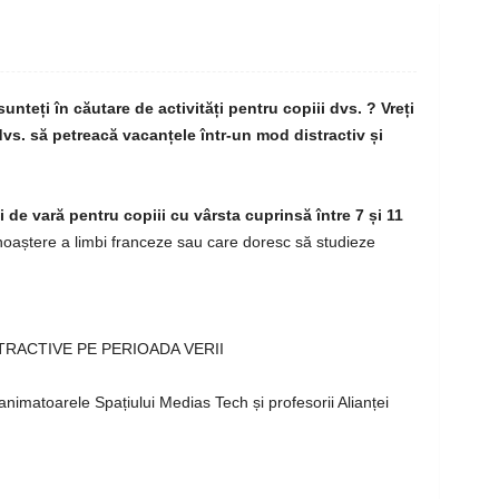
unteți în căutare de activități pentru copiii dvs. ? Vreți
i dvs. să petreacă vacanțele într-un mod distractiv și
ți de vară pentru copiii cu vârsta cuprinsă între 7 și 11
oaștere a limbi franceze sau care doresc să studieze
STRACTIVE PE PERIOADA VERII
animatoarele Spațiului Medias Tech și profesorii Alianței