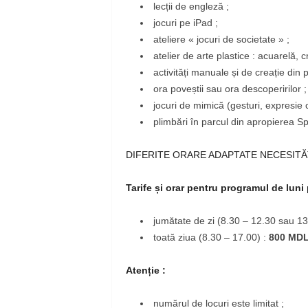
lecții de engleză ;
jocuri pe iPad ;
ateliere « jocuri de societate » ;
atelier de arte plastice : acuarelă, c
activități manuale și de creație din 
ora poveștii sau ora descoperirilor ;
jocuri de mimică (gesturi, expresie 
plimbări în parcul din apropierea Sp
DIFERITE ORARE ADAPTATE NECESITĂ
Tarife și orar pentru programul de luni 
jumătate de zi (8.30 – 12.30 sau 13
toată ziua (8.30 – 17.00) :
800 MDL
Atenție :
numărul de locuri este limitat ;