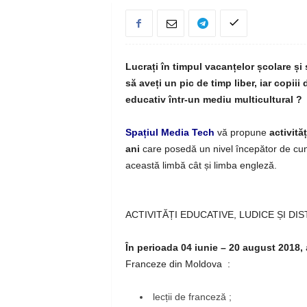
Lucrați în timpul vacanțelor școlare și s
să aveți un pic de timp liber, iar copii
educativ într-un mediu multicultural ?
Spațiul Media Tech
vă propune
activită
ani
care posedă un nivel începător de cun
această limbă cât și limba engleză.
ACTIVITĂȚI EDUCATIVE, LUDICE ȘI DI
În perioada 04 iunie – 20 august 2018,
Franceze din Moldova
:
lecții de franceză ;