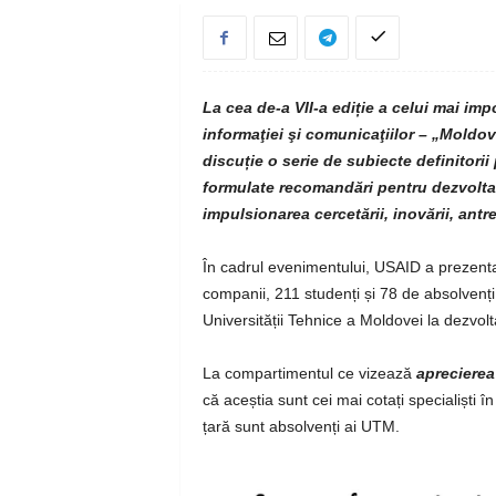
La cea de-a VII-a ediție a celui mai im
informaţiei şi comunicaţiilor – „Moldov
discuție o serie de subiecte definitori
formulate recomandări pentru dezvoltare
impulsionarea cercetării, inovării, antr
În cadrul evenimentului, USAID a prezentat
companii, 211 studenți și 78 de absolvenți ai
Universității Tehnice a Moldovei la dezvol
La compartimentul ce vizează
apreciere
că aceștia sunt cei mai cotați specialiști 
țară sunt absolvenți ai UTM.