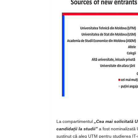
La compartimentul
„Cea mai solicitată U
candidații la studii”
a fost nominalizată 
susținut că aleg UTM pentru studierea IT-u