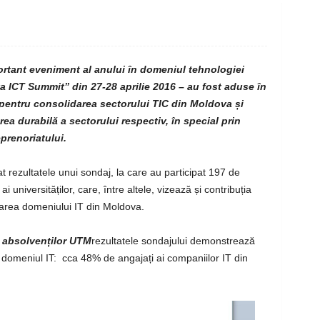
portant eveniment al anului în domeniul tehnologiei
a ICT Summit” din 27-28 aprilie 2016 – au fost aduse în
i pentru consolidarea sectorului TIC din Moldova și
a durabilă a sectorului respectiv, în special prin
eprenoriatului.
 rezultatele unui sondaj, la care au participat 197 de
 universităților, care, între altele, vizează și contribuția
tarea domeniului IT din Moldova.
a
absolvenților UTM
rezultatele sondajului demonstrează
în domeniul IT: cca 48% de angajați ai companiilor IT din