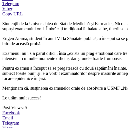
Telegram
Viber
Copy URL
Studenții de la Universitatea de Stat de Medicină și Farmacie „Nicolae 
supuși examenului oral. Îmbrăcați tradițional în halate albe, tinerii se 
Eugen Arama, student în anul VI la Sănătate publică, a început să se pr
brio de această probă.
Examenul nu i s-a părut dificil, însă „există un prag emoțional care t
intensivi – cu multe momente dificile, dar și unele foarte frumoase.
Pentru examen a început să se pregătească cu două săptămâni înainte, a a
subiect foarte bun” și le-a vorbit examinatorilor despre măsurile antie
focare epidemice în țară.
Menționăm că, susținerea examenelor orale de absolvire a USMF „Nicolae
Le urăm mult succes!
Post Views:
5
Facebook
Email
Telegram