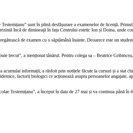
Testemițanu” sunt în plină desfășurare a examenelor de licență. Primul pas
prezintă încă de dimineață în fața Centrului estetic Ion și Doina, unde comi
egătească de examen cu o săptămână înainte. Deoarece este un student sil
rebuie trecut”, a menționat tânărul. Pentru colega sa – Beatrice Gribinc
cumulat informații, a răsfoit prin notițele făcute la cursuri și a stat chi
pidemice, factorii biologici ce acționează asupra persoanelor angajate, ap
 Testemițanu”, a început în data de 27 mai și va continua până în 6 iuni