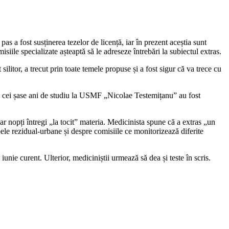
 a fost susținerea tezelor de licență, iar în prezent aceștia sunt
siile specializate așteaptă să le adreseze întrebări la subiectul extras.
itor, a trecut prin toate temele propuse și a fost sigur că va trece cu
ea, cei șase ani de studiu la USMF „Nicolae Testemițanu” au fost
ar nopți întregi „la tocit” materia. Medicinista spune că a extras „un
ele rezidual-urbane și despre comisiile ce monitorizează diferite
e curent. Ulterior, mediciniștii urmează să dea și teste în scris.