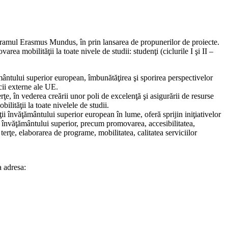
gramul Erasmus Mundus, în prin lansarea de propunerilor de proiecte.
ea mobilităţii la toate nivele de studii: studenţi (ciclurile I şi II –
tului superior european, îmbunătăţirea şi sporirea perspectivelor
cii externe ale UE.
e, în vederea creării unor poli de excelenţă şi asigurării de resurse
ilităţii la toate nivelele de studii.
ţii învăţământului superior european în lume, oferă sprijin iniţiativelor
lor învăţământului superior, precum promovarea, accesibilitatea,
e terţe, elaborarea de programe, mobilitatea, calitatea serviciilor
a adresa: