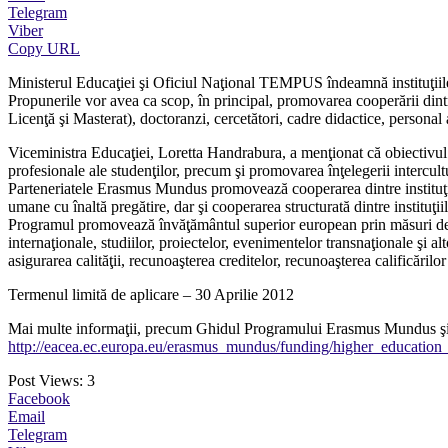
Telegram
Viber
Copy URL
Ministerul Educaţiei şi Oficiul Naţional TEMPUS îndeamnă instituţiile
Propunerile vor avea ca scop, în principal, promovarea cooperării dintre i
Licenţă şi Masterat), doctoranzi, cercetători, cadre didactice, personal 
Viceministra Educaţiei, Loretta Handrabura, a menţionat că obiectivu
profesionale ale studenţilor, precum şi promovarea înţelegerii intercultu
Parteneriatele Erasmus Mundus promovează cooperarea dintre instituţiile
umane cu înaltă pregătire, dar şi cooperarea structurată dintre instituţii
Programul promovează învăţământul superior european prin măsuri de amelio
internaţionale, studiilor, proiectelor, evenimentelor transnaţionale şi a
asigurarea calităţii, recunoaşterea creditelor, recunoaşterea calificărilor
Termenul limită de aplicare – 30 Aprilie 2012
Mai multe informaţii, precum Ghidul Programului Erasmus Mundus şi for
http://eacea.ec.europa.eu/erasmus_mundus/funding/higher_education_
Post Views:
3
Facebook
Email
Telegram