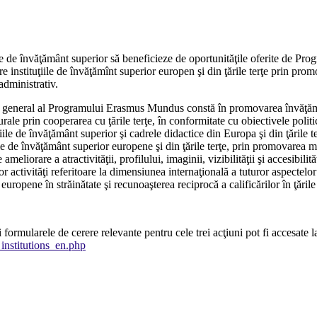
 de învăţământ superior să beneficieze de oportunităţile oferite de Pro
nstituţiile de învăţămînt superior europen şi din ţările terţe prin promovar
administrativ.
l general al Programului Erasmus Mundus constă în promovarea învăţămân
rale prin cooperarea cu ţările terţe, în conformitate cu obiectivele politi
 de învăţământ superior şi cadrele didactice din Europa şi din ţările terţ
le de învăţământ superior europene şi din ţările terţe, prin promovarea mob
rare a atractivităţii, profilului, imaginii, vizibilităţii şi accesibilită
ltor activităţi referitoare la dimensiunea internaţională a tuturor aspecte
 europene în străinătate şi recunoaşterea reciprocă a calificărilor în ţăril
mularele de cerere relevante pentru cele trei acţiuni pot fi accesate l
institutions_en.php