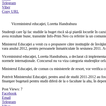
Telegram
Viber
Copy URL
Viceministrul educaţiei, Loretta Handrabura
Studenţii care îşi fac studiile la buget riscă să-şi piardă locurile în ca
avea rezultate bune, transmite Info-Prim Neo cu referire la un comunic
Ministerul Educaţiei a venit cu o propunere către instituţiile de învăţ
vara anului 2012, pentru persoanele înmatriculate în sesiunea 2011. Astf
Viceministrul educaţiei, Loretta Handrabura, a declarat că implementare
normele internaționale. Concursul nu va viza categoria studenţilor orfani 
Ministerul Educaţiei, de comun cu ministerele de resort, vor verifica c
Potrivit Ministerului Educaţiei, pentru anul de studii 2011-2012 au fost
finanţare bugetară pentru studii diferă de la o facultate la alta, în de
Post Views:
7
Facebook
Email
Telegram