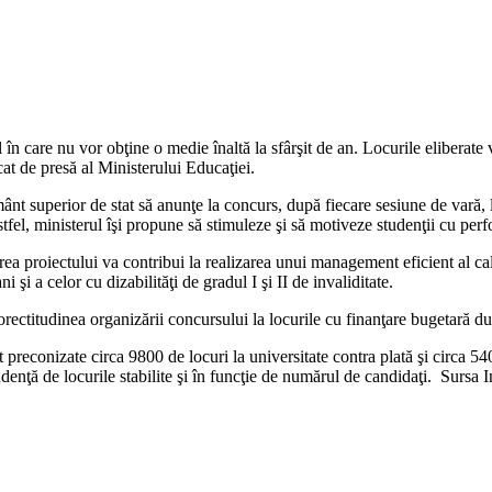
zul în care nu vor obţine o medie înaltă la sfârşit de an. Locurile eliberat
at de presă al Ministerului Educaţiei.
ământ superior de stat să anunţe la concurs, după fiecare sesiune de vară
el, ministerul îşi propune să stimuleze şi să motiveze studenţii cu perfo
a proiectului va contribui la realizarea unui management eficient al cali
şi a celor cu dizabilităţi de gradul I şi II de invaliditate.
orectitudinea organizării concursului la locurile cu finanţare bugetară 
 preconizate circa 9800 de locuri la universitate contra plată şi circa 54
pendenţă de locurile stabilite şi în funcţie de numărul de candidaţi. Sursa