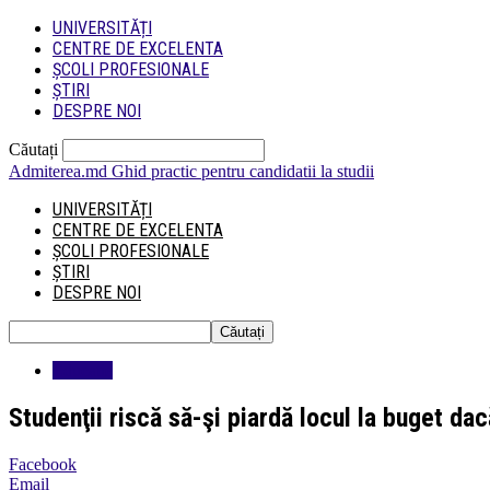
UNIVERSITĂȚI
CENTRE DE EXCELENTA
ȘCOLI PROFESIONALE
ȘTIRI
DESPRE NOI
Căutați
Admiterea.md
Ghid practic pentru candidatii la studii
UNIVERSITĂȚI
CENTRE DE EXCELENTA
ȘCOLI PROFESIONALE
ȘTIRI
DESPRE NOI
Educatie
Studenţii riscă să-şi piardă locul la buget da
Facebook
Email