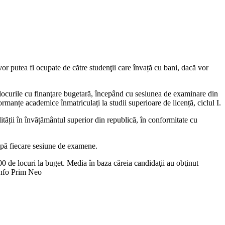
e vor putea fi ocupate de către studenţii care învață cu bani, dacă vor
, locurile cu finanţare bugetară, începând cu sesiunea de examinare din
rmanțe academice înmatriculați la studii superioare de licență, ciclul I.
tății în învățământul superior din republică, în conformitate cu
după fiecare sesiune de examene.
00 de locuri la buget. Media în baza căreia candidaţii au obţinut
 Info Prim Neo